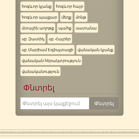
հոգևոր կյանք
հոգևոր հայր
հոգևոր պայքար
մեղք
մոնթ
մտային աղոթք
պահք
սատանա
սբ. Զատիկ
սբ. Հայրեր
սբ. Մարիամ Եգիպտացի
վանական կյանք
վանական հերակտրություն
վանականություն
Փնտրել