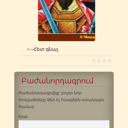
<--Հետ գնալ
Բաժանորդագրում
Բաժանորդագրվեք` բոլոր նոր
հոդվածները Ձեր էլ. հասցեին ստանալու
համար
Email