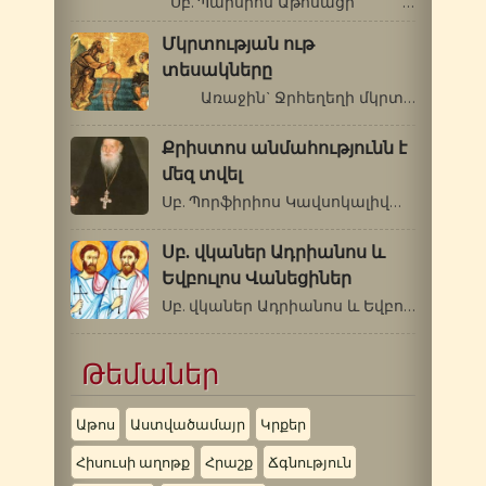
Սբ. Պաիսիոս Աթոսացի …
Մկրտության ութ
տեսակները
Առաջին` Ջրհեղեղի մկրտությունը…
Քրիստոս անմահությունն է
մեզ տվել
Սբ. Պորֆիրիոս Կավսոկալիվացի (1906-1991թթ.)…
Սբ. վկաներ Ադրիանոս և
Եվբուլոս Վանեցիներ
Սբ. վկաներ Ադրիանոս և Եվբուլոս Վանեցիներ…
Թեմաներ
Աթոս
Աստվածամայր
Կրքեր
Հիսուսի աղոթք
Հրաշք
Ճգնություն