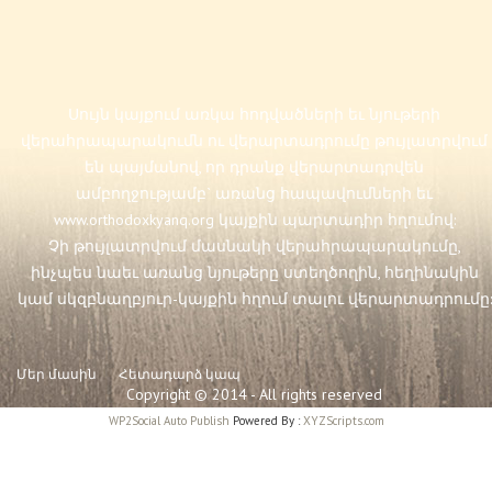
Սույն կայքում առկա հոդվածների եւ նյութերի
վերահրապարակումն ու վերարտադրումը թույլատրվում
են պայմանով, որ դրանք վերարտադրվեն
ամբողջությամբ` առանց հապավումների եւ
www.orthodoxkyanq.org
կայքին պարտադիր հղումով:
Չի թույլատրվում մասնակի վերահրապարակումը,
ինչպես նաեւ առանց նյութերը ստեղծողին, հեղինակին
կամ սկզբնաղբյուր-կայքին հղում տալու վերարտադրումը:
Մեր մասին
Հետադարձ կապ
Copyright © 2014 - All rights reserved
WP2Social Auto Publish
Powered By :
XYZScripts.com