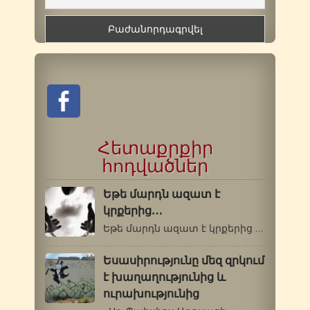
Հետաքրքիր
հոդվածներ
Եթե մարդն ազատ է
կրքերից…
Եթե մարդն ազատ է կրքերից ու վատ սովորություններից,…
Եսասիրությունը մեզ զրկում
է խաղաղությունից և
ուրախությունից