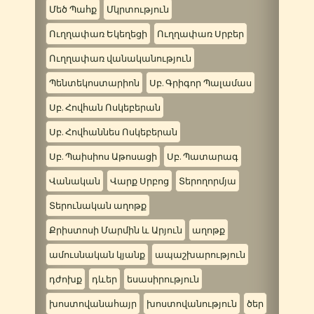
Մեծ Պահք
Մկրտություն
Ուղղափառ Եկեղեցի
Ուղղափառ Սրբեր
Ուղղափառ վանականություն
Պենտեկոստարիոն
Սբ. Գրիգոր Պալամաս
Սբ. Հովհան Ոսկեբերան
Սբ. Հովհաննես Ոսկեբերան
Սբ. Պաիսիոս Աթոսացի
Սբ. Պատարագ
Վանական
Վարք Սրբոց
Տերողորմյա
Տերունական աղոթք
Քրիստոսի Մարմին և Արյուն
աղոթք
ամուսնական կյանք
ապաշխարություն
դժոխք
դևեր
եսասիրություն
խոստովանահայր
խոստովանություն
ծեր