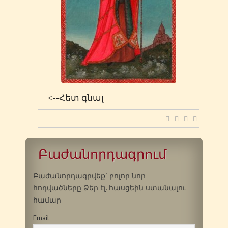
<--Հետ գնալ
Բաժանորդագրում
Բաժանորդագրվեք` բոլոր նոր
հոդվածները Ձեր էլ. հասցեին ստանալու
համար
Email