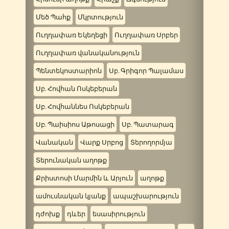
Մեծ Պահք
Մկրտություն
Ուղղափառ Եկեղեցի
Ուղղափառ Սրբեր
Ուղղափառ վանականություն
Պենտեկոստարիոն
Սբ. Գրիգոր Պալամաս
Սբ. Հովհան Ոսկեբերան
Սբ. Հովհաննես Ոսկեբերան
Սբ. Պաիսիոս Աթոսացի
Սբ. Պատարագ
Վանական
Վարք Սրբոց
Տերողորմյա
Տերունական աղոթք
Քրիստոսի Մարմին և Արյուն
աղոթք
ամուսնական կյանք
ապաշխարություն
դժոխք
դևեր
եսասիրություն