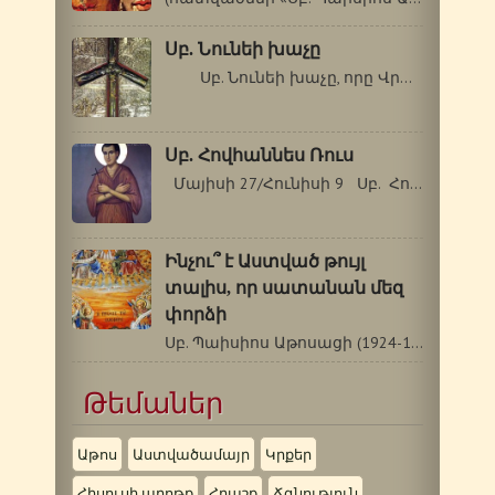
Սբ. Նունեի խաչը
Սբ. Նունեի խաչը, որը Վրաց…
Սբ. Հովհաննես Ռուս
Մայիսի 27/Հունիսի 9 Սբ. Հովհաննես…
Ինչու՞ է Աստված թույլ
տալիս, որ սատանան մեզ
փորձի
Սբ. Պաիսիոս Աթոսացի (1924-1994 թթ.) Ինչու՞…
Թեմաներ
Աթոս
Աստվածամայր
Կրքեր
Հիսուսի աղոթք
Հրաշք
Ճգնություն