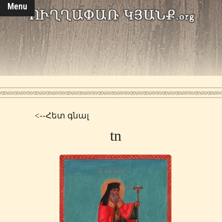
Menu
<--Հետ գնալ
tn