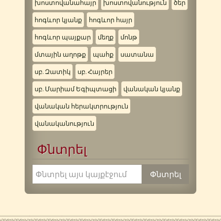
խոստովանահայր
խոստովանություն
ծեր
հոգևոր կյանք
հոգևոր հայր
հոգևոր պայքար
մեղք
մոնթ
մտային աղոթք
պահք
սատանա
սբ. Զատիկ
սբ. Հայրեր
սբ. Մարիամ Եգիպտացի
վանական կյանք
վանական հերակտրություն
վանականություն
Փնտրել