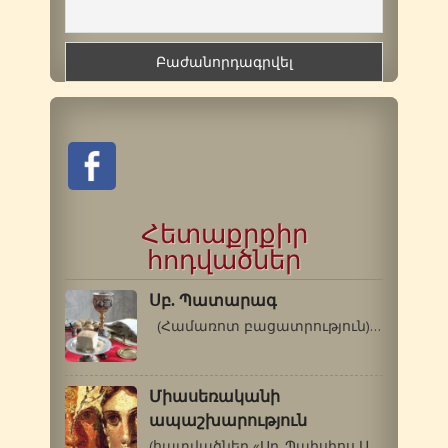
Հետաքրքիր
հոդվածներ
Սբ. Պատարագ
(Համառոտ բացատրություն) «Պատարագ»…
Միասեռականի
ապաշխարություն
(հատվածներ «Սբ. Պաիսիոս Աթոսացու…