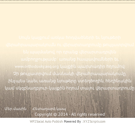
Սույն կայքում առկա հոդվածների եւ նյութերի
վերահրապարակումն ու վերարտադրումը թույլատրվում
են պայմանով, որ դրանք վերարտադրվեն
ամբողջությամբ` առանց հապավումների եւ
www.orthodoxkyanq.org
կայքին պարտադիր հղումով:
Չի թույլատրվում մասնակի վերահրապարակումը,
ինչպես նաեւ առանց նյութերը ստեղծողին, հեղինակին
կամ սկզբնաղբյուր-կայքին հղում տալու վերարտադրումը:
Մեր մասին
Հետադարձ կապ
Copyright © 2014 - All rights reserved
WP2Social Auto Publish
Powered By :
XYZScripts.com