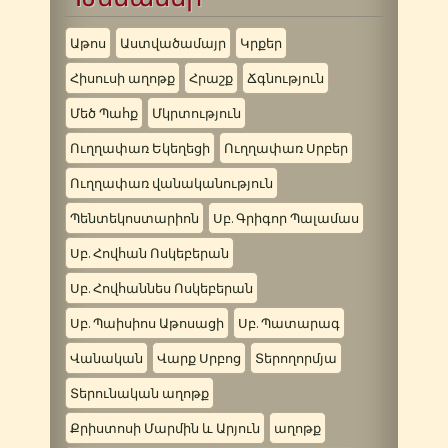
Աթոս
Աստվածամայր
Կրքեր
Հիսուսի աղոթք
Հրաշք
Ճգնություն
Մեծ Պահք
Մկրտություն
Ուղղափառ Եկեղեցի
Ուղղափառ Սրբեր
Ուղղափառ վանականություն
Պենտեկոստարիոն
Սբ. Գրիգոր Պալամաս
Սբ. Հովհան Ոսկեբերան
Սբ. Հովհաննես Ոսկեբերան
Սբ. Պաիսիոս Աթոսացի
Սբ. Պատարագ
Վանական
Վարք Սրբոց
Տերողորմյա
Տերունական աղոթք
Քրիստոսի Մարմին և Արյուն
աղոթք