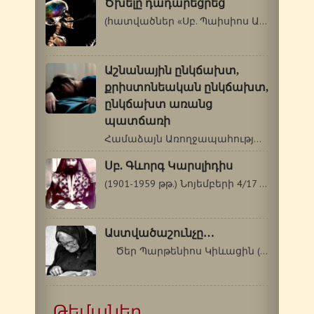
Ծխելը դադարեցրեց
(հատվածներ «Սբ. Պաիսիոս Աթոսացու…
Աշնանային ընկճախտ,
քրիստոնեական ընկճախտ,
ընկճախտ առանց
պատճառի
Համաձայն Առողջապահության համաշխարհային…
Սբ. Գևորգ Կարսլիդիս
(1901-1959 թթ.) Նոյեմբերի 4/17 Սբ. Գևորգը`…
Աստվածաշունչը…
Ծեր Պարթենիոս Կիևացին (1792-1855 թթ.)…
Թեմաներ