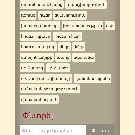
ամուսնական կյանք
ապաշխարություն
դժոխք
դևեր
եսասիրություն
խոստովանահայր
խոստովանություն
ծեր
հոգևոր կյանք
հոգևոր հայր
հոգևոր պայքար
մեղք
մոնթ
մտային աղոթք
պահք
սատանա
սբ. Զատիկ
սբ. Հայրեր
սբ. Մարիամ Եգիպտացի
վանական կյանք
վանական հերակտրություն
վանականություն
Փնտրել