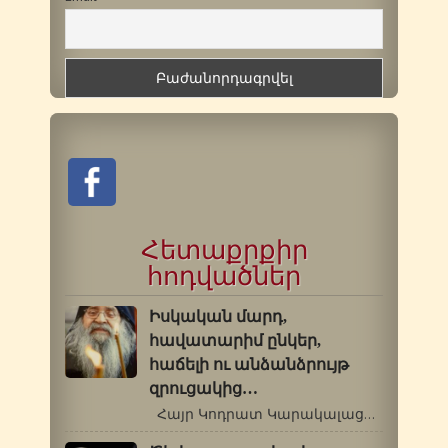
Հետաքրքիր
հոդվածներ
Իսկական մարդ,
հավատարիմ ընկեր,
հաճելի ու անձանձրույթ
զրուցակից…
Հայր Կոդրատ Կարակալացի[1] (1931-†…