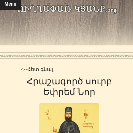
Menu
<--Հետ գնալ
Հրաշագործ սուրբ
Եփրեմ Նոր