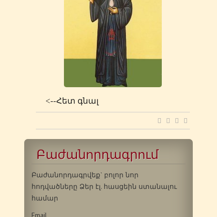
<--Հետ գնալ
Բաժանորդագրում
Բաժանորդագրվեք` բոլոր նոր
հոդվածները Ձեր էլ. հասցեին ստանալու
համար
Email