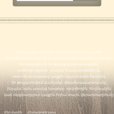
Սույն կայքում առկա հոդվածների եւ նյութերի
վերահրապարակումն ու վերարտադրումը թույլատրվում
են պայմանով, որ դրանք վերարտադրվեն
ամբողջությամբ` առանց հապավումների եւ
www.orthodoxkyanq.org
կայքին պարտադիր հղումով:
Չի թույլատրվում մասնակի վերահրապարակումը,
ինչպես նաեւ առանց նյութերը ստեղծողին, հեղինակին
կամ սկզբնաղբյուր-կայքին հղում տալու վերարտադրումը:
Մեր մասին
Հետադարձ կապ