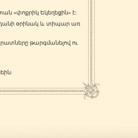
ն «փոքրիկ Եկեղեցին» է:
նդանի օրինակ և տիպար առ
խրատները թարգմանելով ու
ցեին: