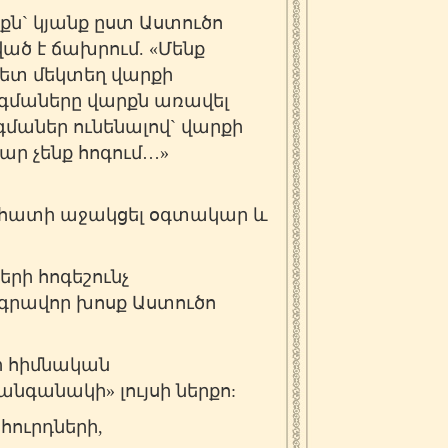
քն` կյանք ըստ Աստուծո
ած է ճախրում. «Մենք
 հետ մեկտեղ վարքի
դոգմաները վարքն առավել
գմաներ ունենալով` վարքի
մար չենք հոգում…»
նհատի աջակցել օգտակար և
երի հոգեշունչ
գրավոր խոսք Աստուծո
 հիմնական
անգանակի» լույսի ներքո:
ուրդների,