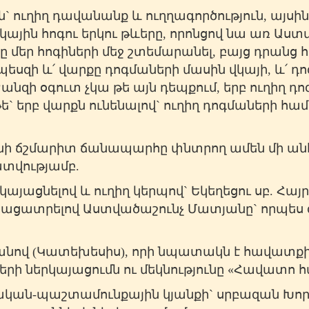
 ուղիղ դավանանք և ուղղագործություն, այսին
յին հոգու երկու թևերը, որոնցով նա առ Աստվ
ը մեր հոգիների մեջ շտեմարանել, բայց դրանց
որպեսզի և՛ վարքը դոգմաների մասին վկայի, և՛ 
ի օգուտ չկա թե այն դեպքում, երբ ուղիղ դո
ե` երբ վարքն ունենալով` ուղիղ դոգմաների հա
նի ճշմարիտ ճանապարհը փնտրող ամեն մի ա
տվությամբ.
կայացնելով և ուղիղ կերպով` Եկեղեցու սբ. Հայր
բացատրելով Աստվածաշունչ Մատյանը` որպես 
ով (Կատեխեսիս), որի նպատակն է հավատքի
երի ներկայացումն ու մեկնությունը «Հավատո հ
կան-պաշտամունքային կյանքի` սրբազան Խորհ