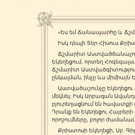
«Ես եմ Ճանապարհը և Ճշմա
Իսկ դեպի Տեր Հիսուս Քրիս
Ճշմարիտ Աստվածճանաչողու
Եկեղեցում, որտեղ Հոգեգալս
Ճշմարիտ Աստվածգիտությու
ընկալման, ինչը ևս միմիայն 
Աստվածաշունչը Եկեղեցու ծ
մեկնել: Իսկ Սրբազան Ավանդո
բյուրեղացնում են հավատք
Դրանք են Եկեղեցու Հայրեր
որոշումները, բոլոր ժամանա
Քրիստոսի Եկեղեցի, Սբ. Գի