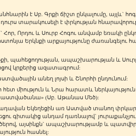
հնարին է Սբ. Գրքի ճիշտ ընկալումը, այլև` հո
 դուրս տարակուսելի է փրկության հնարավորութ
Հոր, Որդու և Սուրբ Հոգու անվամբ եռակի ընկ
ստոնյա Երկնքի արքայությունը ժառանգելու հա
ի, պահեցողության, ապաշխարության և Սուրբ
ոցով կրքերից ազատագրում:
ստվածային անեղ լոյսի և Շնորհի ընդունում:
հետ միություն և Նրա հարատև ներկայություն 
 աստվածանա» (Սբ. Աթանաս Մեծ):
ղադավան Եկեղեցին առ Աստված տանող փրկա
ցու գիտակից անդամ դառնալով` յուրաքանչյուր 
ործերով, այսինքն` ապաշխարությամբ և պատ
ություն հասնել: