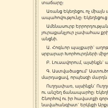
տաճարը:
Առանց Եկեղեցու ոչ միայն ան
ապահովությունը: Եկեղեցուց
Ամենասուրբ Երրորդության` 
յուրաքանչյուր չափահաս քրի
անցնի.
Ա. Հոգևոր պայքարի` աղոթք
սրբարար Խորհուրդների միջ
Բ. Լուսավորում, այսինքն` ա
Գ. Աստվածացում` Աստուծո 
մարդացավ, որպեսզի մարդն
Ուղղափառ, այսինքն` Ուղ
ու անշեղ ճանապարհը: Եկեղե
Շնորհով ու իր հավատքի գ
նավահանգիստ` Երկնքի Արքայ