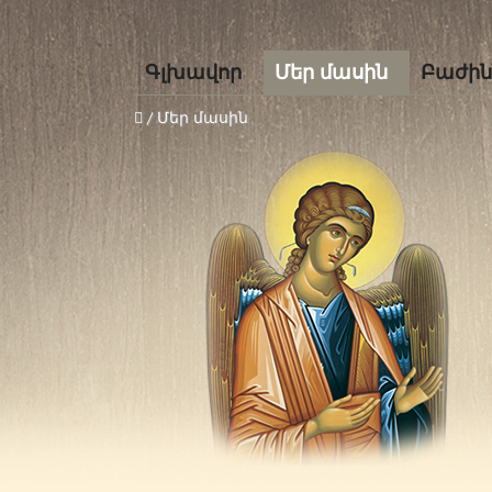
Գլխավոր
Մեր մասին
Բաժին
/ Մեր մասին