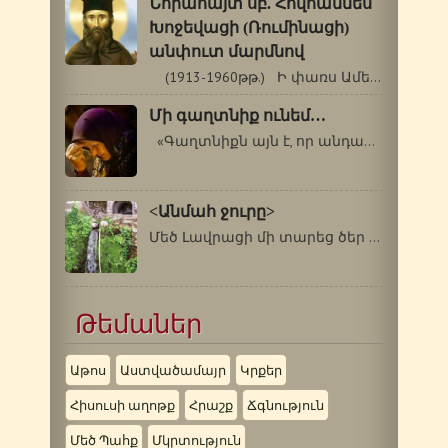
Նորահայտ սբ. Հովհաննես
Խոջեվացի (Ռումինացի)
անփուտ մարմնով
(1913-1960թթ.) Ի փառս Ամենասուրբ Երրորդության,…
Մի գաղտնիք ունեմ…
«Գաղտնիքն այն է, որ անդադար խնդրենք…
<Անմահ ջուրը>
Մեծ Լավրացի մի տարեց ծեր հիվանդ էր…
Թեմաներ
Աթոս
Աստվածամայր
Կրքեր
Հիսուսի աղոթք
Հրաշք
Ճգնություն
Մեծ Պահք
Մկրտություն