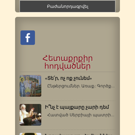
Հետաքրքիր
հոդվածներ
«Տե՛ր, ոչ ոք չունեմ»
Ընթերցումներ. Առաք.: Գործք 9. 32-42:…
Ի՞նչ է պայքարը չարի դեմ
Հատված Սերբիայի պատրիարք Պավելի…