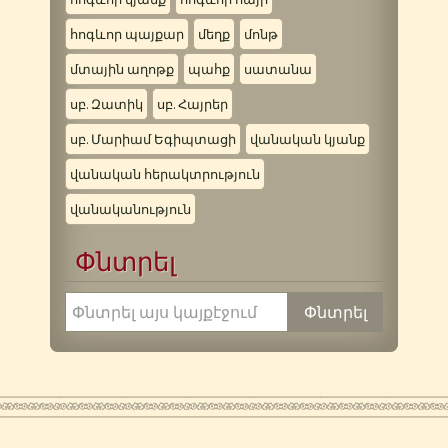
հոգևոր պայքար
մեղք
մոնթ
մտային աղոթք
պահք
սատանա
սբ. Զատիկ
սբ. Հայրեր
սբ. Մարիամ Եգիպտացի
վանական կյանք
վանական հերակտրություն
վանականություն
Փնտրել