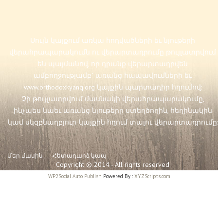
Սույն կայքում առկա հոդվածների եւ նյութերի
վերահրապարակումն ու վերարտադրումը թույլատրվում
են պայմանով, որ դրանք վերարտադրվեն
ամբողջությամբ` առանց հապավումների եւ
www.orthodoxkyanq.org
կայքին պարտադիր հղումով:
Չի թույլատրվում մասնակի վերահրապարակումը,
ինչպես նաեւ առանց նյութերը ստեղծողին, հեղինակին
կամ սկզբնաղբյուր-կայքին հղում տալու վերարտադրումը:
Մեր մասին
Հետադարձ կապ
Copyright © 2014 - All rights reserved
WP2Social Auto Publish
Powered By :
XYZScripts.com