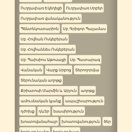
Ուղղափառ Եկեղեցի
Ուղղափառ Սրբեր
Ուղղափառ վանականություն
Պենտեկոստարիոն
Սբ. Գրիգոր Պալամաս
Սբ. Հովհան Ոսկեբերան
Սբ. Հովհաննես Ոսկեբերան
Սբ. Պաիսիոս Աթոսացի
Սբ. Պատարագ
Վանական
Վարք Սրբոց
Տերողորմյա
Տերունական աղոթք
Քրիստոսի Մարմին և Արյուն
աղոթք
ամուսնական կյանք
ապաշխարություն
դժոխք
դևեր
եսասիրություն
խոստովանահայր
խոստովանություն
ծեր
հոգևոր կյանք
հոգևոր հայր