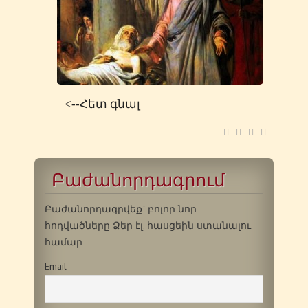
<--Հետ գնալ
Բաժանորդագրում
Բաժանորդագրվեք` բոլոր նոր
հոդվածները Ձեր էլ. հասցեին ստանալու
համար
Email