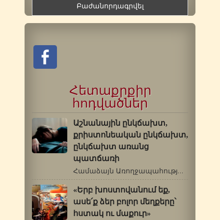
Հետաքրքիր
հոդվածներ
Աշնանային ընկճախտ,
քրիստոնեական ընկճախտ,
ընկճախտ առանց
պատճառի
Համաձայն Առողջապահության համաշխարհային…
«Երբ խոստովանում եք,
ասե՛ք ձեր բոլոր մեղքերը՝
հստակ ու մաքուր»