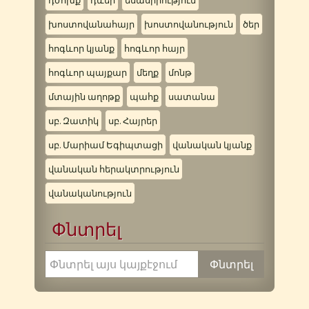
դժոխք
դևեր
եսասիրություն
խոստովանահայր
խոստովանություն
ծեր
հոգևոր կյանք
հոգևոր հայր
հոգևոր պայքար
մեղք
մոնթ
մտային աղոթք
պահք
սատանա
սբ. Զատիկ
սբ. Հայրեր
սբ. Մարիամ Եգիպտացի
վանական կյանք
վանական հերակտրություն
վանականություն
Փնտրել