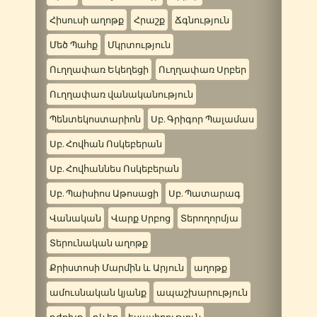
Հիսուսի աղոթք
Հրաշք
Ճգնություն
Մեծ Պահք
Մկրտություն
Ուղղափառ Եկեղեցի
Ուղղափառ Սրբեր
Ուղղափառ վանականություն
Պենտեկոստարիոն
Սբ. Գրիգոր Պալամաս
Սբ. Հովհան Ոսկեբերան
Սբ. Հովհաննես Ոսկեբերան
Սբ. Պաիսիոս Աթոսացի
Սբ. Պատարագ
Վանական
Վարք Սրբոց
Տերողորմյա
Տերունական աղոթք
Քրիստոսի Մարմին և Արյուն
աղոթք
ամուսնական կյանք
ապաշխարություն