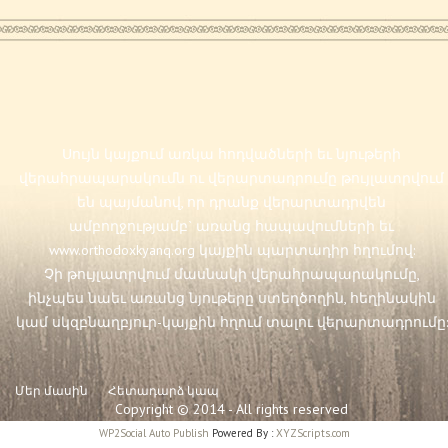
Սույն կայքում առկա հոդվածների եւ նյութերի
վերահրապարակումն ու վերարտադրումը թույլատրվում
են պայմանով, որ դրանք վերարտադրվեն
ամբողջությամբ` առանց հապավումների եւ
www.orthodoxkyanq.org
կայքին պարտադիր հղումով:
Չի թույլատրվում մասնակի վերահրապարակումը,
ինչպես նաեւ առանց նյութերը ստեղծողին, հեղինակին
կամ սկզբնաղբյուր-կայքին հղում տալու վերարտադրումը:
Մեր մասին
Հետադարձ կապ
Copyright © 2014 - All rights reserved
WP2Social Auto Publish
Powered By :
XYZScripts.com