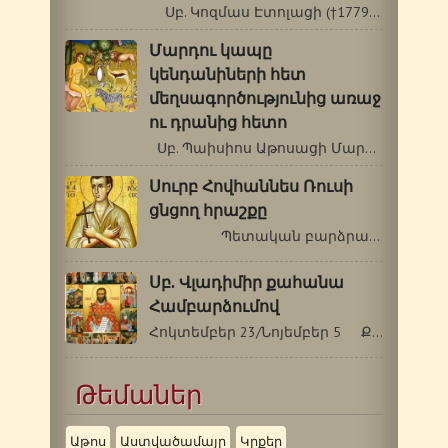
Սբ. Կոզմաս Էտոլացի (†1779) Հատվածներ…
Մարդու կապը
կենդանիների հետ
մեղսագործությունից առաջ
ու դրանից հետո
Սբ. Պաիսիոս Աթոսացի Մարդու կապը…
Սուրբ Հովհաննես Ռուսի
ցնցող հրաշքը
Պետական բարձրաստիճան…
Սբ. Վլադիմիր քահանա
Համբարձումով
Հոկտեմբեր 23/Նոյեմբեր 5 Քրիստոսի…
Թեմաներ
Աթոս
Աստվածամայր
Կրքեր