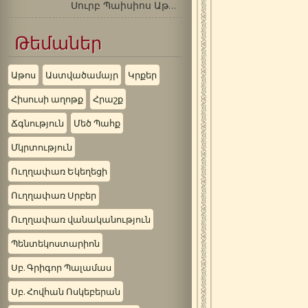
Սուրբ Պաիսիոս Աթոսացի …
Թեմաներ
Աթոս
Աստվածամայր
Կրքեր
Հիսուսի աղոթք
Հրաշք
Ճգնություն
Մեծ Պահք
Մկրտություն
Ուղղափառ Եկեղեցի
Ուղղափառ Սրբեր
Ուղղափառ վանականություն
Պենտեկոստարիոն
Սբ. Գրիգոր Պալամաս
Սբ. Հովհան Ոսկեբերան