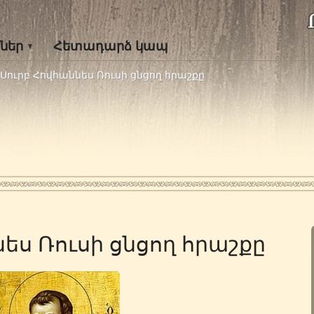
ներ
Հետադարձ կապ
Սուրբ Հովհաննես Ռուսի ցնցող հրաշքը
ես Ռուսի ցնցող հրաշքը