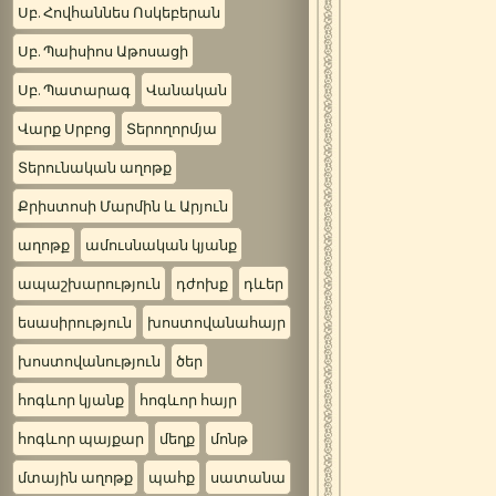
Սբ. Հովհաննես Ոսկեբերան
Սբ. Պաիսիոս Աթոսացի
Սբ. Պատարագ
Վանական
Վարք Սրբոց
Տերողորմյա
Տերունական աղոթք
Քրիստոսի Մարմին և Արյուն
աղոթք
ամուսնական կյանք
ապաշխարություն
դժոխք
դևեր
եսասիրություն
խոստովանահայր
խոստովանություն
ծեր
հոգևոր կյանք
հոգևոր հայր
հոգևոր պայքար
մեղք
մոնթ
մտային աղոթք
պահք
սատանա