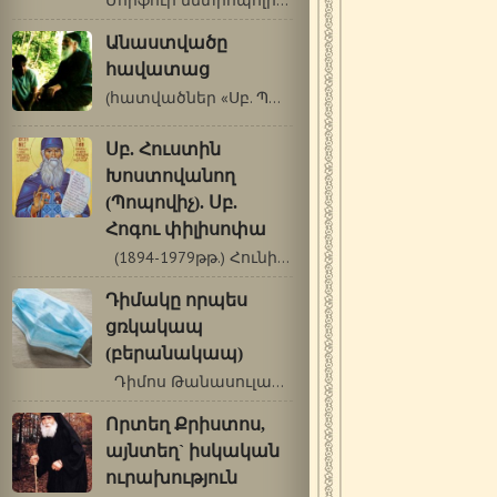
Մորֆուի մետրոպոլիտ Նեոֆիտոսը Սբ.Պաիսիոս…
Անաստվածը
հավատաց
(հատվածներ «Սբ. Պաիսիոս Աթոսացու…
Սբ. Հուստին
Խոստովանող
(Պոպովիչ). Սբ.
Հոգու փիլիսոփա
(1894-1979թթ.) Հունիսի 14/27 Սբ. Հուստին…
Դիմակը որպես
ցռկակապ
(բերանակապ)
Դիմոս Թանասուլաս, փաստաբան, Հունաստան…
Որտեղ Քրիստոս,
այնտեղ` իսկական
ուրախություն