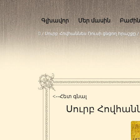
Գլխավոր
Մեր մասին
Բաժին
/
Սուրբ Հովհաննես Ռուսի ցնցող հրաշքը
/
<--Հետ գնալ
Սուրբ Հովհանն