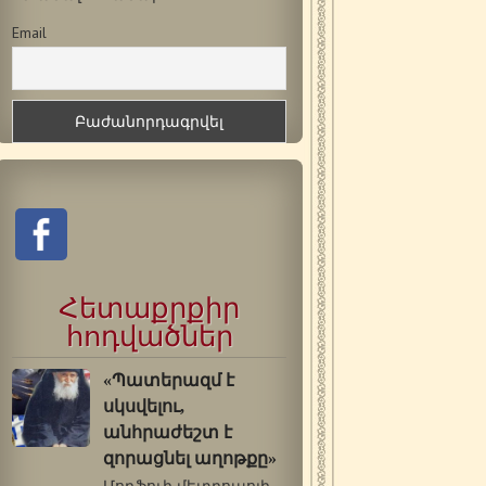
Email
Հետաքրքիր
հոդվածներ
«Պատերազմ է
սկսվելու,
անհրաժեշտ է
զորացնել աղոթքը»