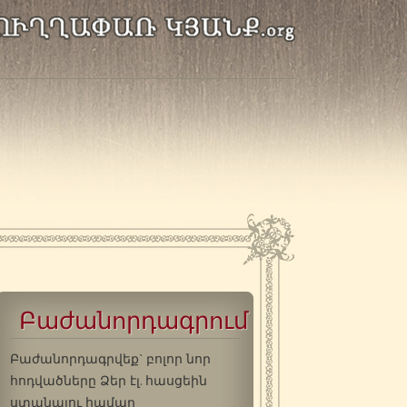
Բաժանորդագրում
Բաժանորդագրվեք` բոլոր նոր
հոդվածները Ձեր էլ. հասցեին
ստանալու համար