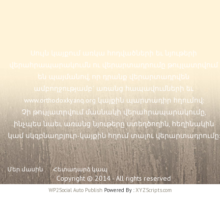
Սույն կայքում առկա հոդվածների եւ նյութերի
վերահրապարակումն ու վերարտադրումը թույլատրվում
են պայմանով, որ դրանք վերարտադրվեն
ամբողջությամբ` առանց հապավումների եւ
www.orthodoxkyanq.org
կայքին պարտադիր հղումով:
Չի թույլատրվում մասնակի վերահրապարակումը,
ինչպես նաեւ առանց նյութերը ստեղծողին, հեղինակին
կամ սկզբնաղբյուր-կայքին հղում տալու վերարտադրումը:
Մեր մասին
Հետադարձ կապ
Copyright © 2014 - All rights reserved
WP2Social Auto Publish
Powered By :
XYZScripts.com