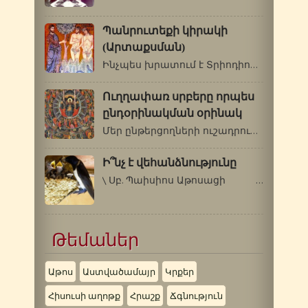
Պանրուտեքի կիրակի
(Արտաքսման)
Ինչպես խրատում է Տրիոդիոնը, մարդուն…
Ուղղափառ սրբերը որպես
ընդօրինակման օրինակ
Մեր ընթերցողների ուշադրությանն ենք…
Ի՞նչ է վեհանձնությունը
\ Սբ. Պաիսիոս Աթոսացի …
Թեմաներ
Աթոս
Աստվածամայր
Կրքեր
Հիսուսի աղոթք
Հրաշք
Ճգնություն