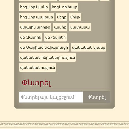
հոգևոր կյանք
հոգևոր հայր
հոգևոր պայքար
մեղք
մոնթ
մտային աղոթք
պահք
սատանա
սբ. Զատիկ
սբ. Հայրեր
սբ. Մարիամ Եգիպտացի
վանական կյանք
վանական հերակտրություն
վանականություն
Փնտրել