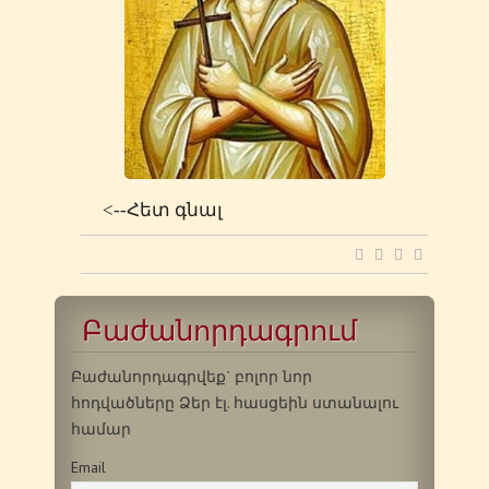
<--Հետ գնալ
Բաժանորդագրում
Բաժանորդագրվեք` բոլոր նոր
հոդվածները Ձեր էլ. հասցեին ստանալու
համար
Email