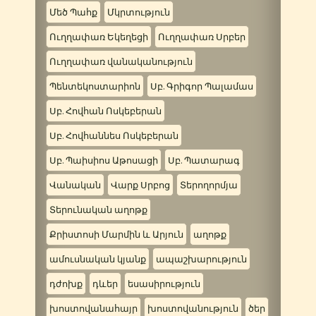
Մեծ Պահք
Մկրտություն
Ուղղափառ Եկեղեցի
Ուղղափառ Սրբեր
Ուղղափառ վանականություն
Պենտեկոստարիոն
Սբ. Գրիգոր Պալամաս
Սբ. Հովհան Ոսկեբերան
Սբ. Հովհաննես Ոսկեբերան
Սբ. Պաիսիոս Աթոսացի
Սբ. Պատարագ
Վանական
Վարք Սրբոց
Տերողորմյա
Տերունական աղոթք
Քրիստոսի Մարմին և Արյուն
աղոթք
ամուսնական կյանք
ապաշխարություն
դժոխք
դևեր
եսասիրություն
խոստովանահայր
խոստովանություն
ծեր