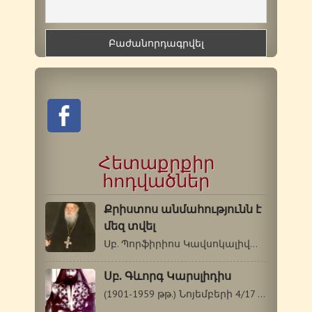
Հետաքրքիր
հոդվածներ
Քրիստոս անմահությունն է
մեզ տվել
Սբ. Պորֆիրիոս Կավսոկալիվացի (1906-1991թթ.)…
Սբ. Գևորգ Կարսլիդիս
(1901-1959 թթ.) Նոյեմբերի 4/17 Սբ. Գևորգը`…