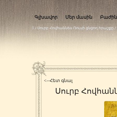
Գլխավոր
Մեր մասին
Բաժին
/
Սուրբ Հովհաննես Ռուսի ցնցող հրաշքը
/
<--Հետ գնալ
Սուրբ Հովհանն