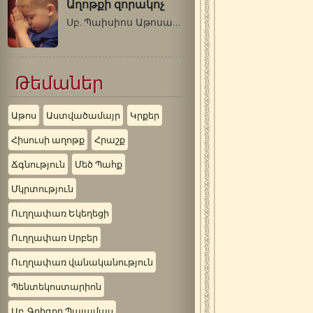
Աղոթքի զորակոչ
Սբ. Պաիսիոս Աթոսացի -Գե՛րոնդա, կլինի՞…
Թեմաներ
Աթոս
Աստվածամայր
Կրքեր
Հիսուսի աղոթք
Հրաշք
Ճգնություն
Մեծ Պահք
Մկրտություն
Ուղղափառ Եկեղեցի
Ուղղափառ Սրբեր
Ուղղափառ վանականություն
Պենտեկոստարիոն
Սբ. Գրիգոր Պալամաս