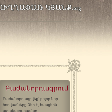
Բաժանորդագրում
Բաժանորդագրվեք` բոլոր նոր
հոդվածները Ձեր էլ. հասցեին
ստանալու համար