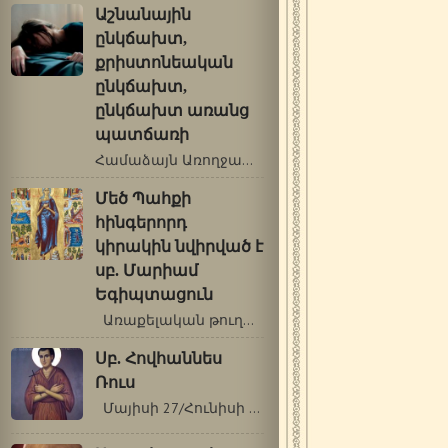
Աշնանային
ընկճախտ,
քրիստոնեական
ընկճախտ,
ընկճախտ առանց
պատճառի
Համաձայն Առողջապահության համաշխարհային…
Մեծ Պահքի
հինգերորդ
կիրակին նվիրված է
սբ. Մարիամ
Եգիպտացուն
Առաքելական թուղթ. Եբր. 9, 11-14: Ավետարան.…
Սբ. Հովհաննես
Ռուս
Մայիսի 27/Հունիսի 9 Սբ. Հովհաննես…