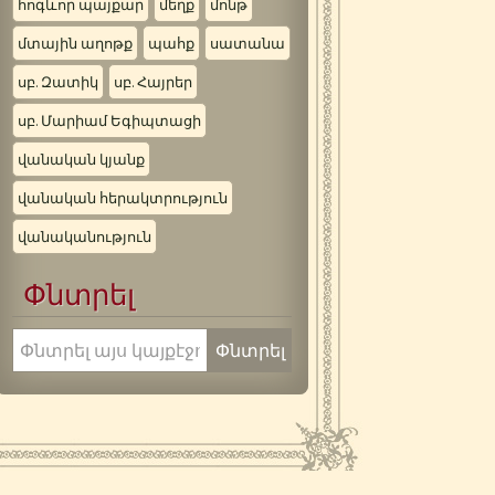
հոգևոր պայքար
մեղք
մոնթ
մտային աղոթք
պահք
սատանա
սբ. Զատիկ
սբ. Հայրեր
սբ. Մարիամ Եգիպտացի
վանական կյանք
վանական հերակտրություն
վանականություն
Փնտրել