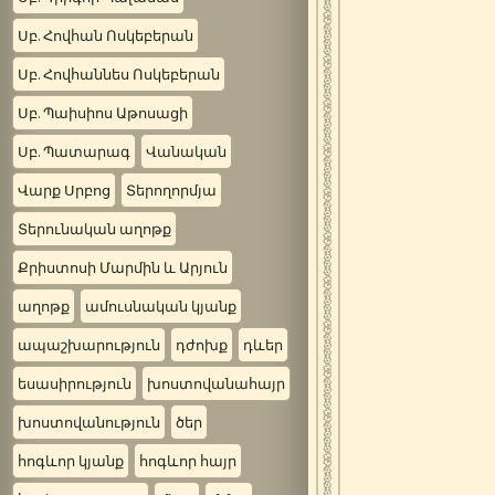
Սբ. Հովհան Ոսկեբերան
Սբ. Հովհաննես Ոսկեբերան
Սբ. Պաիսիոս Աթոսացի
Սբ. Պատարագ
Վանական
Վարք Սրբոց
Տերողորմյա
Տերունական աղոթք
Քրիստոսի Մարմին և Արյուն
աղոթք
ամուսնական կյանք
ապաշխարություն
դժոխք
դևեր
եսասիրություն
խոստովանահայր
խոստովանություն
ծեր
հոգևոր կյանք
հոգևոր հայր