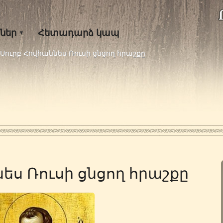
ներ
Հետադարձ կապ
Սուրբ Հովհաննես Ռուսի ցնցող հրաշքը
ես Ռուսի ցնցող հրաշքը