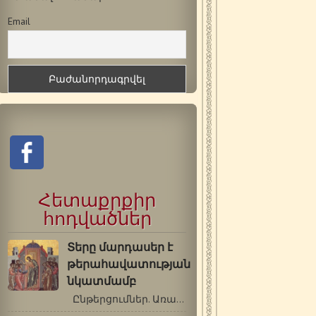
Email
Հետաքրքիր
հոդվածներ
Տերը մարդասեր է
թերահավատության
նկատմամբ
Ընթերցումներ. Առաք.: Ա Հովհ. 1.…