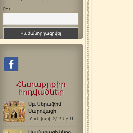
Email
Հետաքրքիր
հոդվածներ
Սբ. Սերաֆիմ
Սարովացի
Հունվարի 2/15 Սբ. Սերաֆիմը (Մկրտության…
Սամարացի կնոջ