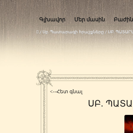
Գլխավոր
Մեր մասին
Բաժին
/
Սբ. Պատարագի հրաշքները
/
ՍԲ. ՊԱՏԱ
<--Հետ գնալ
ՍԲ. ՊԱՏ