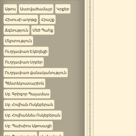
Աթոս
Աստվածամայր
Կրքեր
Հիսուսի աղոթք
Հրաշք
Ճգնություն
Մեծ Պահք
Մկրտություն
Ուղղափառ Եկեղեցի
Ուղղափառ Սրբեր
Ուղղափառ վանականություն
Պենտեկոստարիոն
Սբ. Գրիգոր Պալամաս
Սբ. Հովհան Ոսկեբերան
Սբ. Հովհաննես Ոսկեբերան
Սբ. Պաիսիոս Աթոսացի