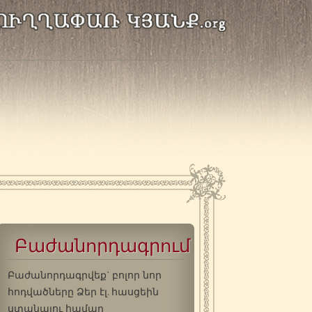
Բաժանորդագրում
Բաժանորդագրվեք` բոլոր նոր
հոդվածները Ձեր էլ. հասցեին
ստանալու համար