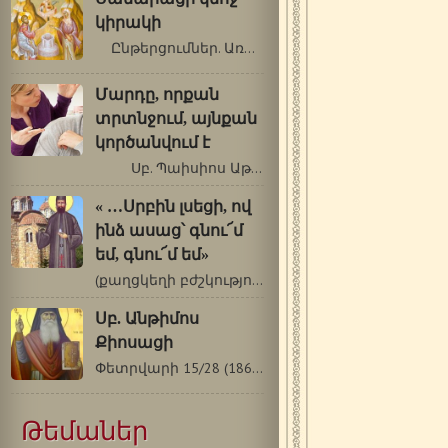
կիրակի
Ընթերցումներ. Առաք.: Գործք 11.…
Մարդը, որքան
տրտնջում, այնքան
կործանվում է
Սբ. Պաիսիոս Աթոսացի (1924-1994թթ.)…
« …Սրբին լսեցի, ով
ինձ ասաց՝ գնու՜մ
եմ, գնու՜մ եմ»
(քաղցկեղի բժշկություն սբ. Եփրեմի…
Սբ. Անթիմոս
Քիոսացի
Փետրվարի 15/28 (1869-1960թթ.) Սբ. Անթիմոս…
Թեմաներ