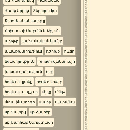
Սբ. Պատարագ
Վանական
Վարք Սրբոց
Տերողորմյա
Տերունական աղոթք
Քրիստոսի Մարմին և Արյուն
աղոթք
ամուսնական կյանք
ապաշխարություն
դժոխք
դևեր
եսասիրություն
խոստովանահայր
խոստովանություն
ծեր
հոգևոր կյանք
հոգևոր հայր
հոգևոր պայքար
մեղք
մոնթ
մտային աղոթք
պահք
սատանա
սբ. Զատիկ
սբ. Հայրեր
սբ. Մարիամ Եգիպտացի