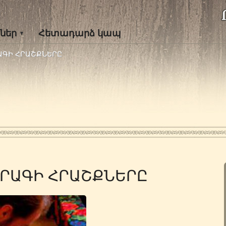
ներ
Հետադարձ կապ
ՐԱԳԻ ՀՐԱՇՔՆԵՐԸ
ԱՐԱԳԻ ՀՐԱՇՔՆԵՐԸ