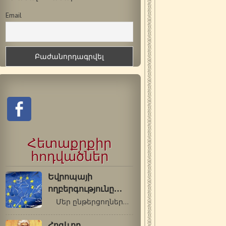
Email
Հետաքրքիր
հոդվածներ
Եվրոպայի
ողբերգությունը…
Մեր ընթերցողների ուշադրությանն…
Հոգևոր