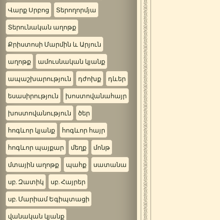
Վարք Սրբոց
Տերողորմյա
Տերունական աղոթք
Քրիստոսի Մարմին և Արյուն
աղոթք
ամուսնական կյանք
ապաշխարություն
դժոխք
դևեր
եսասիրություն
խոստովանահայր
խոստովանություն
ծեր
հոգևոր կյանք
հոգևոր հայր
հոգևոր պայքար
մեղք
մոնթ
մտային աղոթք
պահք
սատանա
սբ. Զատիկ
սբ. Հայրեր
սբ. Մարիամ Եգիպտացի
վանական կյանք