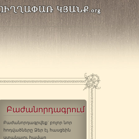
Բաժանորդագրում
Բաժանորդագրվեք` բոլոր նոր
հոդվածները Ձեր էլ. հասցեին
ստանալու համար