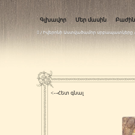
Գլխավոր
Մեր մասին
Բաժին
/
Իվերոնի Աստվածամոր սրբապատկերը
<--Հետ գնալ