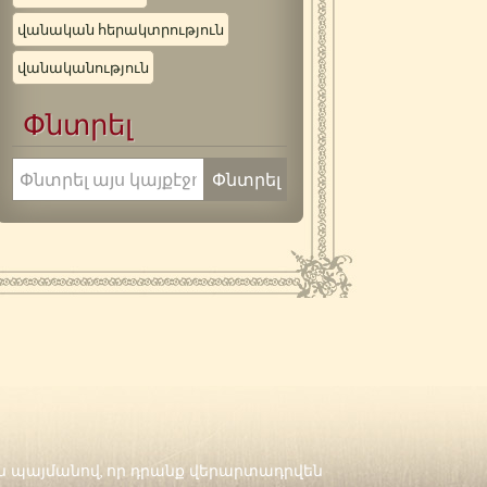
վանական հերակտրություն
վանականություն
Փնտրել
են պայմանով, որ դրանք վերարտադրվեն