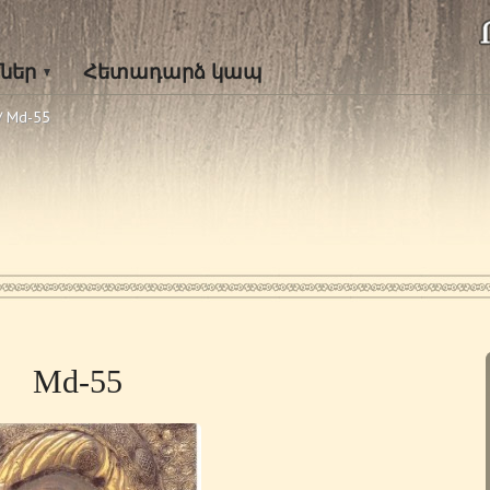
ներ
Հետադարձ կապ
/
Md-55
Md-55