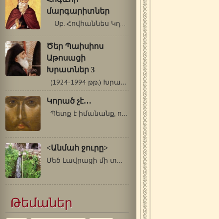
մարգարիտներ
Սբ. Հովհաննես Կղեմաքոս[1] Սինայեցի…
Ծեր Պաիսիոս
Աթոսացի
Խրատներ 3
(1924-1994 թթ.) Խրատներ Երբ մարմնի…
Կորած չէ…
Պետք է իմանանք, որ քրտինքը, որ…
<Անմահ ջուրը>
Մեծ Լավրացի մի տարեց ծեր հիվանդ էր…
Թեմաներ