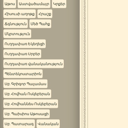
Աթոս
Աստվածամայր
Կրքեր
Հիսուսի աղոթք
Հրաշք
Ճգնություն
Մեծ Պահք
Մկրտություն
Ուղղափառ Եկեղեցի
Ուղղափառ Սրբեր
Ուղղափառ վանականություն
Պենտեկոստարիոն
Սբ. Գրիգոր Պալամաս
Սբ. Հովհան Ոսկեբերան
Սբ. Հովհաննես Ոսկեբերան
Սբ. Պաիսիոս Աթոսացի
Սբ. Պատարագ
Վանական