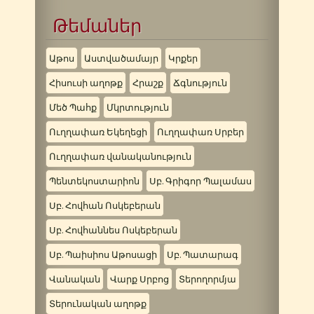
Թեմաներ
Աթոս
Աստվածամայր
Կրքեր
Հիսուսի աղոթք
Հրաշք
Ճգնություն
Մեծ Պահք
Մկրտություն
Ուղղափառ Եկեղեցի
Ուղղափառ Սրբեր
Ուղղափառ վանականություն
Պենտեկոստարիոն
Սբ. Գրիգոր Պալամաս
Սբ. Հովհան Ոսկեբերան
Սբ. Հովհաննես Ոսկեբերան
Սբ. Պաիսիոս Աթոսացի
Սբ. Պատարագ
Վանական
Վարք Սրբոց
Տերողորմյա
Տերունական աղոթք