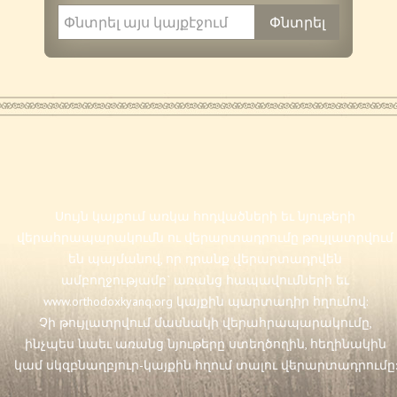
Սույն կայքում առկա հոդվածների եւ նյութերի
վերահրապարակումն ու վերարտադրումը թույլատրվում
են պայմանով, որ դրանք վերարտադրվեն
ամբողջությամբ` առանց հապավումների եւ
www.orthodoxkyanq.org
կայքին պարտադիր հղումով:
Չի թույլատրվում մասնակի վերահրապարակումը,
ինչպես նաեւ առանց նյութերը ստեղծողին, հեղինակին
կամ սկզբնաղբյուր-կայքին հղում տալու վերարտադրումը: