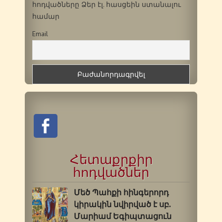
հոդվածները Ձեր էլ. հասցեին ստանալու
համար
Email
Հետաքրքիր
հոդվածներ
Մեծ Պահքի հինգերորդ
կիրակին նվիրված է սբ.
Մարիամ Եգիպտացուն