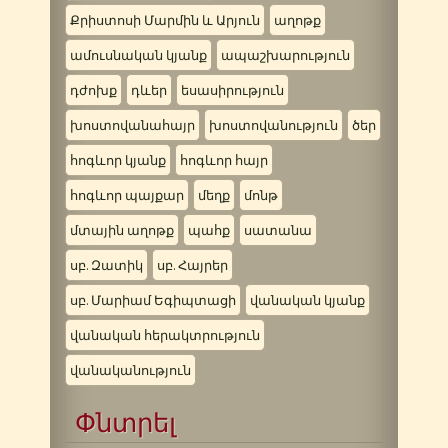
Քրիստոսի Մարմին և Արյուն
աղոթք
ամուսնական կյանք
ապաշխարություն
դժոխք
դևեր
եսասիրություն
խոստովանահայր
խոստովանություն
ծեր
հոգևոր կյանք
հոգևոր հայր
հոգևոր պայքար
մեղք
մոնթ
մտային աղոթք
պահք
սատանա
սբ. Զատիկ
սբ. Հայրեր
սբ. Մարիամ Եգիպտացի
վանական կյանք
վանական հերակտրություն
վանականություն
Փնտրել