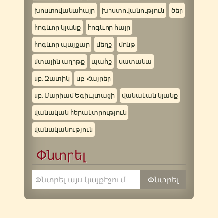
խոստովանահայր
խոստովանություն
ծեր
հոգևոր կյանք
հոգևոր հայր
հոգևոր պայքար
մեղք
մոնթ
մտային աղոթք
պահք
սատանա
սբ. Զատիկ
սբ. Հայրեր
սբ. Մարիամ Եգիպտացի
վանական կյանք
վանական հերակտրություն
վանականություն
Փնտրել