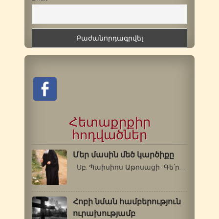
Հետաքրքիր
հոդվածներ
Մեր մասին մեծ կարծիքը
Սբ. Պաիսիոս Աթոսացի -Գե՛րոնդա, ինչու՞…
Հոբի նման համբերություն
ուրախությամբ