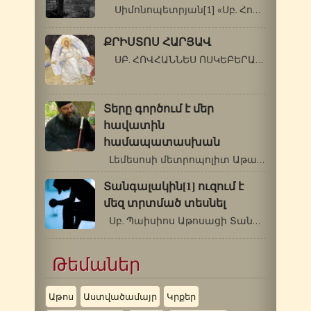
Սիմոնոպետրյան[1] «Սբ. Հովհաննես…
ՔՐԻՍՏՈՍ ՀԱՐՅԱՎ
ՍԲ. ՀՈՎՀԱՆՆԵՍ ՈՍԿԵԲԵՐԱՆ Եթե մեկը…
Տերը գործում է մեր
հավատին
համապատասխան
Լեմեսոսի մետրոպոլիտ Աթանաս …
Տանգալակին[1] ուզում է
մեզ տրտմած տեսնել
Սբ. Պաիսիոս Աթոսացի Տանգալակին[1]…
Թեմաներ
Աթոս
Աստվածամայր
Կրքեր