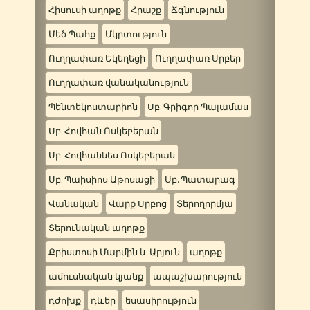
Հիսուսի աղոթք
Հրաշք
Ճգնություն
Մեծ Պահք
Մկրտություն
Ուղղափառ Եկեղեցի
Ուղղափառ Սրբեր
Ուղղափառ վանականություն
Պենտեկոստարիոն
Սբ. Գրիգոր Պալամաս
Սբ. Հովհան Ոսկեբերան
Սբ. Հովհաննես Ոսկեբերան
Սբ. Պաիսիոս Աթոսացի
Սբ. Պատարագ
Վանական
Վարք Սրբոց
Տերողորմյա
Տերունական աղոթք
Քրիստոսի Մարմին և Արյուն
աղոթք
ամուսնական կյանք
ապաշխարություն
դժոխք
դևեր
եսասիրություն