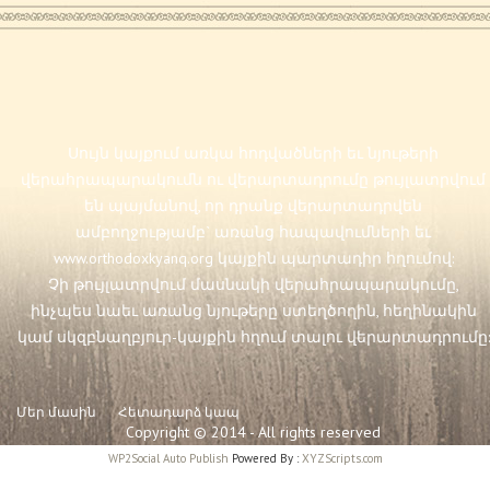
Սույն կայքում առկա հոդվածների եւ նյութերի
վերահրապարակումն ու վերարտադրումը թույլատրվում
են պայմանով, որ դրանք վերարտադրվեն
ամբողջությամբ` առանց հապավումների եւ
www.orthodoxkyanq.org
կայքին պարտադիր հղումով:
Չի թույլատրվում մասնակի վերահրապարակումը,
ինչպես նաեւ առանց նյութերը ստեղծողին, հեղինակին
կամ սկզբնաղբյուր-կայքին հղում տալու վերարտադրումը:
Մեր մասին
Հետադարձ կապ
Copyright © 2014 - All rights reserved
WP2Social Auto Publish
Powered By :
XYZScripts.com