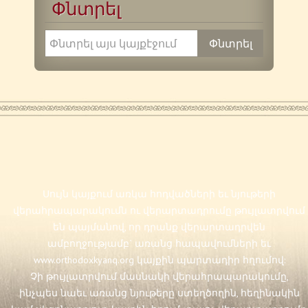
Փնտրել
Սույն կայքում առկա հոդվածների եւ նյութերի
վերահրապարակումն ու վերարտադրումը թույլատրվում
են պայմանով, որ դրանք վերարտադրվեն
ամբողջությամբ` առանց հապավումների եւ
www.orthodoxkyanq.org
կայքին պարտադիր հղումով:
Չի թույլատրվում մասնակի վերահրապարակումը,
ինչպես նաեւ առանց նյութերը ստեղծողին, հեղինակին