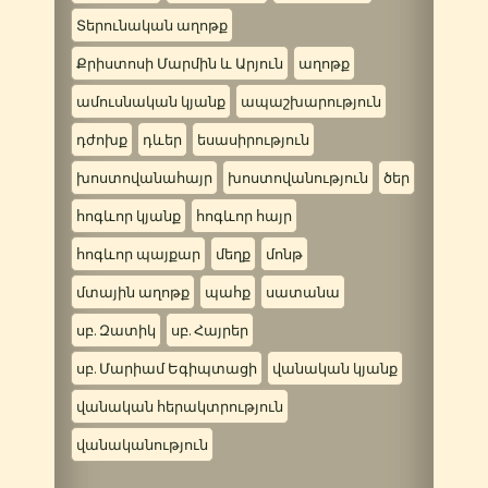
Տերունական աղոթք
Քրիստոսի Մարմին և Արյուն
աղոթք
ամուսնական կյանք
ապաշխարություն
դժոխք
դևեր
եսասիրություն
խոստովանահայր
խոստովանություն
ծեր
հոգևոր կյանք
հոգևոր հայր
հոգևոր պայքար
մեղք
մոնթ
մտային աղոթք
պահք
սատանա
սբ. Զատիկ
սբ. Հայրեր
սբ. Մարիամ Եգիպտացի
վանական կյանք
վանական հերակտրություն
վանականություն