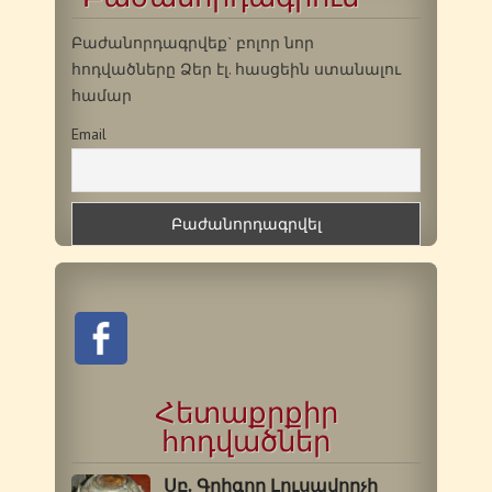
Բաժանորդագրվեք` բոլոր նոր
հոդվածները Ձեր էլ. հասցեին ստանալու
համար
Email
Հետաքրքիր
հոդվածներ
Սբ. Գրիգոր Լուսավորչի