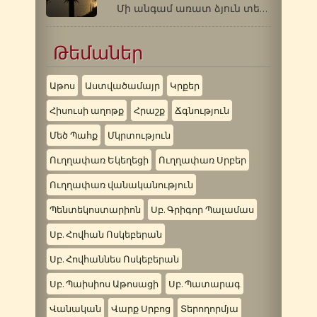
Մի անգամ առատ ձյուն տեղաց: Մի վանքի…
Թեմաներ
Աթոս
Աստվածամայր
Կրքեր
Հիսուսի աղոթք
Հրաշք
Ճգնություն
Մեծ Պահք
Մկրտություն
Ուղղափառ Եկեղեցի
Ուղղափառ Սրբեր
Ուղղափառ վանականություն
Պենտեկոստարիոն
Սբ. Գրիգոր Պալամաս
Սբ. Հովհան Ոսկեբերան
Սբ. Հովհաննես Ոսկեբերան
Սբ. Պաիսիոս Աթոսացի
Սբ. Պատարագ
Վանական
Վարք Սրբոց
Տերողորմյա