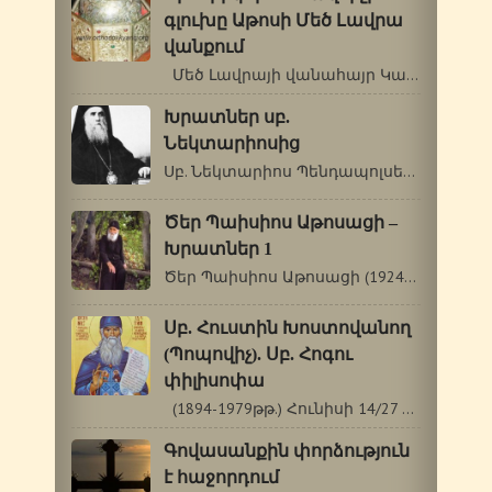
գլուխը Աթոսի Մեծ Լավրա
վանքում
Մեծ Լավրայի վանահայր Կալիստրատոս…
Խրատներ սբ.
Նեկտարիոսից
Սբ. Նեկտարիոս Պենդապոլսեցի Տարորոշման1…
Ծեր Պաիսիոս Աթոսացի –
Խրատներ 1
Ծեր Պաիսիոս Աթոսացի (1924-1994) Խրատներ…
Սբ. Հուստին Խոստովանող
(Պոպովիչ). Սբ. Հոգու
փիլիսոփա
(1894-1979թթ.) Հունիսի 14/27 Սբ. Հուստին…
Գովասանքին փորձություն
է հաջորդում