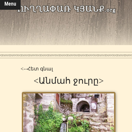
Menu
<--Հետ գնալ
<Անմահ ջուրը>