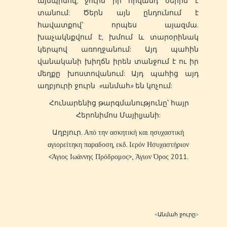
այսպիսով, ջուրն իր հիվանդ ծերին է
տանում: Ծերն այն ընդունում է
հավատքով՝ որպես այազմա.
խաչակնքվում է, խմում և տարօրինակ
կերպով առողջանում: Այդ պահին
վանականի խիղճն իրեն տանջում է ու իր
մեղքը խոստովանում: Այդ պահից այդ
աղբյուրի ջուրն
«
անմահ
»
են կոչում:
Հունարենից թարգմանությունը՝ հայր
Հերոնիմոս Մայիլյանի:
Աղբյուր. Από την ασκητική και ησυχαστική
αγιορείτηκη παραδοση, εκδ. Ιερόν Ησυχαστήριον
<Άγιος Ιωάννης Πρόδρομος>, Άγιον Όρος 2011.
<Անմահ ջուրը>