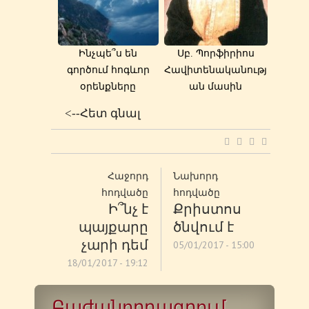
Ինչպե՞ս են
Սբ. Պորֆիրիոս
գործում հոգևոր
Հավիտենականությ
օրենքները
ան մասին
<--Հետ գնալ
Հաջորդ
Նախորդ
հոդվածը
հոդվածը
Ի՞նչ է
Քրիստոս
պայքարը
ծնվում է
չարի դեմ
05/01/2017 - 15:00
18/01/2017 - 19:12
Բաժանորդագրում