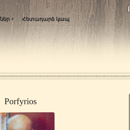
ներ
Հետադարձ կապ
Porfyrios