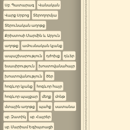
Սբ. Պատարագ
Վանական
Վարք Սրբոց
Տերողորմյա
Տերունական աղոթք
Քրիստոսի Մարմին և Արյուն
աղոթք
ամուսնական կյանք
ապաշխարություն
դժոխք
դևեր
եսասիրություն
խոստովանահայր
խոստովանություն
ծեր
հոգևոր կյանք
հոգևոր հայր
հոգևոր պայքար
մեղք
մոնթ
մտային աղոթք
պահք
սատանա
սբ. Զատիկ
սբ. Հայրեր
սբ. Մարիամ Եգիպտացի