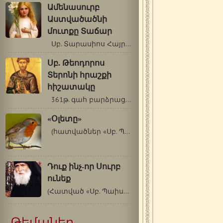
Ամենասուրբ
Աստվածածնի
մուտքը Տաճար
Սբ. Տարասիոս Հայրապետ Կոստանդնուպոլսի…
Սբ. Թեոդորոս
Տերոնի հրաշքի
հիշատակը
361թ. գահ բարձրացած Հուլիանոս Ուրացող…
«Օլետը»
(հատվածներ «Սբ. Պաիսիոս Աթոսացու…
Դուք ինչ-որ Սուրբ
ունեք
(Հատված «Սբ. Պաիսիոս Աթոսացու վարքն…
Թեմաներ