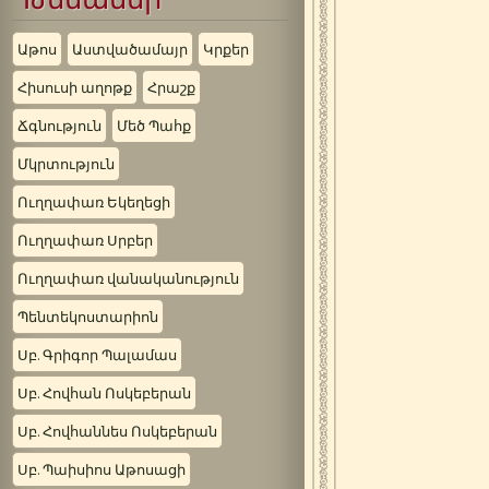
Աթոս
Աստվածամայր
Կրքեր
Հիսուսի աղոթք
Հրաշք
Ճգնություն
Մեծ Պահք
Մկրտություն
Ուղղափառ Եկեղեցի
Ուղղափառ Սրբեր
Ուղղափառ վանականություն
Պենտեկոստարիոն
Սբ. Գրիգոր Պալամաս
Սբ. Հովհան Ոսկեբերան
Սբ. Հովհաննես Ոսկեբերան
Սբ. Պաիսիոս Աթոսացի