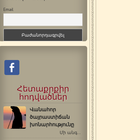
Email
Հետաքրքիր
հոդվածներ
Վանահոր
ծայրաստիճան
խոնարհությունը
Մի անգամ վանահայր…