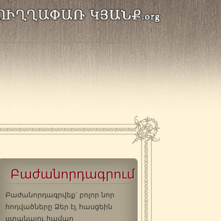
Բաժանորդագրում
Բաժանորդագրվեք` բոլոր նոր
հոդվածները Ձեր էլ. հասցեին
ստանալու համար