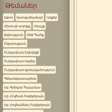
Թեմաներ
Աթոս
Աստվածամայր
Կրքեր
Հիսուսի աղոթք
Հրաշք
Ճգնություն
Մեծ Պահք
Մկրտություն
Ուղղափառ Եկեղեցի
Ուղղափառ Սրբեր
Ուղղափառ վանականություն
Պենտեկոստարիոն
Սբ. Գրիգոր Պալամաս
Սբ. Հովհան Ոսկեբերան
Սբ. Հովհաննես Ոսկեբերան