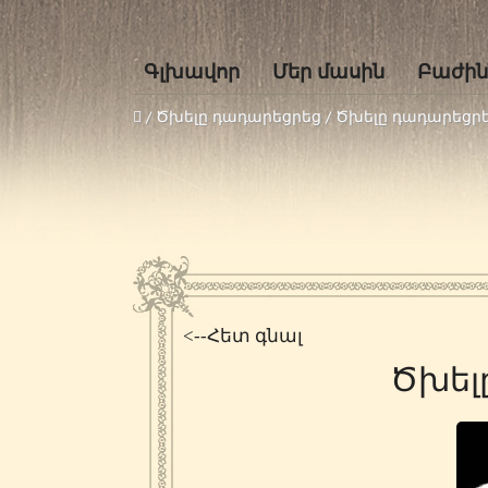
Գլխավոր
Մեր մասին
Բաժին
/
Ծխելը դադարեցրեց
/
Ծխելը դադարեցր
<--Հետ գնալ
Ծխել