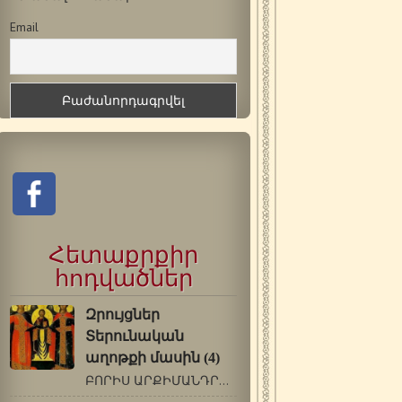
Email
Հետաքրքիր
հոդվածներ
Զրույցներ
Տերունական
աղոթքի մասին (4)
ԲՈՐԻՍ ԱՐՔԻՄԱՆԴՐԻՏ ԽՈԼՉԵՎ (1895-1971 թթ.)…