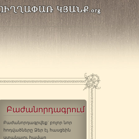
Բաժանորդագրում
Բաժանորդագրվեք` բոլոր նոր
հոդվածները Ձեր էլ. հասցեին
ստանալու համար