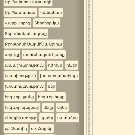
Սբ. Պաիսիոս Աթոսացի
Սբ. Պատարագ
Վանական
Վարք Սրբոց
Տերողորմյա
Տերունական աղոթք
Քրիստոսի Մարմին և Արյուն
աղոթք
ամուսնական կյանք
ապաշխարություն
դժոխք
դևեր
եսասիրություն
խոստովանահայր
խոստովանություն
ծեր
հոգևոր կյանք
հոգևոր հայր
հոգևոր պայքար
մեղք
մոնթ
մտային աղոթք
պահք
սատանա
սբ. Զատիկ
սբ. Հայրեր