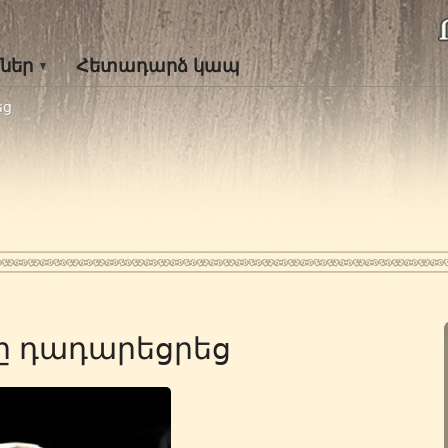
ներ
Հետադարձ կապ
եց
ը դադարեցրեց