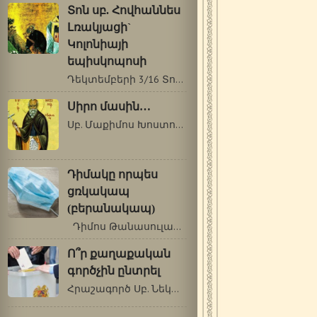
Տոն սբ. Հովհաննես
Լռակյացի`
Կոլոնիայի
եպիսկոպոսի
Դեկտեմբերի 3/16 Տոն սբ. Հովհաննես Լռակյացի`…
Սիրո մասին…
Սբ. Մաքիմոս Խոստովանող (580-662թթ.) Սերը…
Դիմակը որպես
ցռկակապ
(բերանակապ)
Դիմոս Թանասուլաս, փաստաբան, Հունաստան…
Ո՞ր քաղաքական
գործչին ընտրել
Հրաշագործ Սբ. Նեկտարիոս Պենդապոլսեցի…