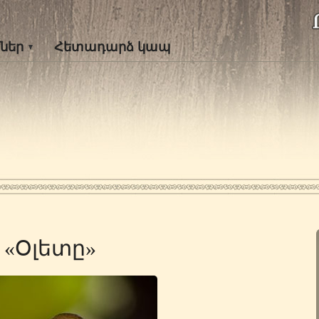
ներ
Հետադարձ կապ
«Օլետը»