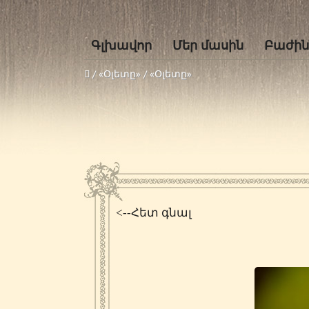
Գլխավոր
Մեր մասին
Բաժին
/
«Օլետը»
/
«Օլետը»
<--Հետ գնալ