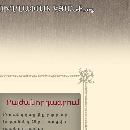
Բաժանորդագրում
Բաժանորդագրվեք` բոլոր նոր
հոդվածները Ձեր էլ. հասցեին
ստանալու համար