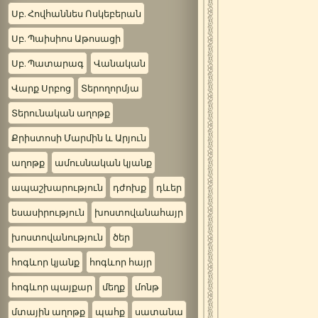
Սբ. Հովհաննես Ոսկեբերան
Սբ. Պաիսիոս Աթոսացի
Սբ. Պատարագ
Վանական
Վարք Սրբոց
Տերողորմյա
Տերունական աղոթք
Քրիստոսի Մարմին և Արյուն
աղոթք
ամուսնական կյանք
ապաշխարություն
դժոխք
դևեր
եսասիրություն
խոստովանահայր
խոստովանություն
ծեր
հոգևոր կյանք
հոգևոր հայր
հոգևոր պայքար
մեղք
մոնթ
մտային աղոթք
պահք
սատանա