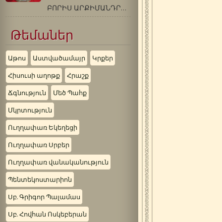
ԲՈՐԻՍ ԱՐՔԻՄԱՆԴՐԻՏ ԽՈԼՉԵՎ (1895-1971 թթ.)…
Թեմաներ
Աթոս
Աստվածամայր
Կրքեր
Հիսուսի աղոթք
Հրաշք
Ճգնություն
Մեծ Պահք
Մկրտություն
Ուղղափառ Եկեղեցի
Ուղղափառ Սրբեր
Ուղղափառ վանականություն
Պենտեկոստարիոն
Սբ. Գրիգոր Պալամաս
Սբ. Հովհան Ոսկեբերան