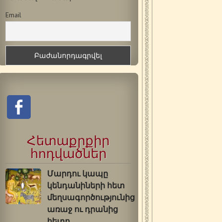
Email
Հետաքրքիր
հոդվածներ
Մարդու կապը
կենդանիների հետ
մեղսագործությունից
առաջ ու դրանից
հետո