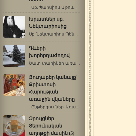
Սբ. Պաիսիոս Աթոսացի Մարդու կապը…
Խրատներ սբ.
Նեկտարիոսից
Սբ. Նեկտարիոս Պենդապոլսեցի Տարորոշման1…
Դևերի
խորհրդաժողով
Շատ տարիներ առաջ առաքինի մի Խոստովանահայր…
Յուղաբեր կանայք`
Քրիստոսի
Հարության
առաջին վկաները
Ընթերցումներ. Առաք.: Գործք 6. 1-7:…
Զրույցներ
Տերունական
աղոթքի մասին (5)