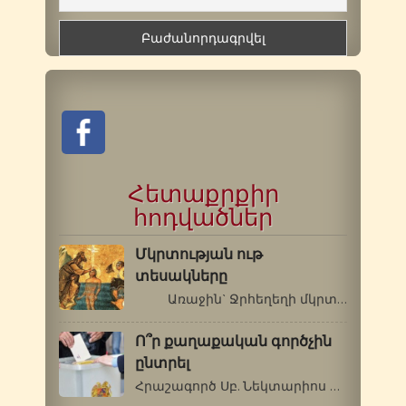
Հետաքրքիր
հոդվածներ
Մկրտության ութ
տեսակները
Առաջին` Ջրհեղեղի մկրտությունը…
Ո՞ր քաղաքական գործչին
ընտրել
Հրաշագործ Սբ. Նեկտարիոս Պենդապոլսեցի…