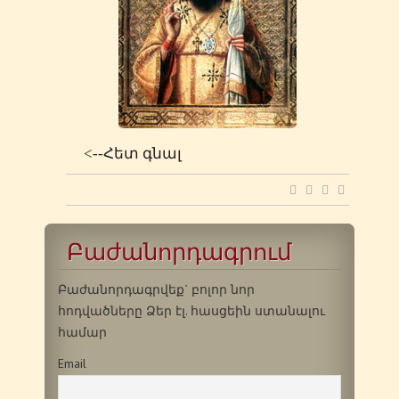
<--Հետ գնալ
Բաժանորդագրում
Բաժանորդագրվեք` բոլոր նոր
հոդվածները Ձեր էլ. հասցեին ստանալու
համար
Email