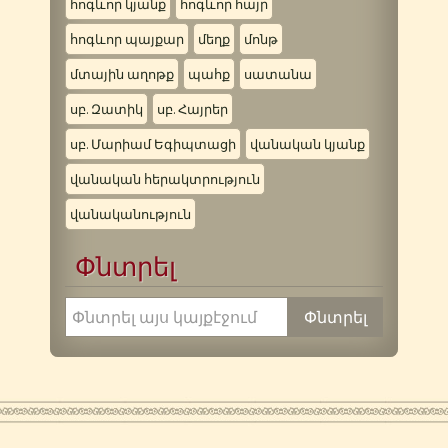
հոգևոր կյանք
հոգևոր հայր
հոգևոր պայքար
մեղք
մոնթ
մտային աղոթք
պահք
սատանա
սբ. Զատիկ
սբ. Հայրեր
սբ. Մարիամ Եգիպտացի
վանական կյանք
վանական հերակտրություն
վանականություն
Փնտրել