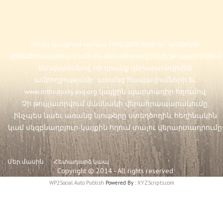
Սույն կայքում առկա հոդվածների եւ նյութերի
վերահրապարակումն ու վերարտադրումը թույլատրվում
են պայմանով, որ դրանք վերարտադրվեն
ամբողջությամբ` առանց հապավումների եւ
www.orthodoxkyanq.org
կայքին պարտադիր հղումով:
Չի թույլատրվում մասնակի վերահրապարակումը,
ինչպես նաեւ առանց նյութերը ստեղծողին, հեղինակին
կամ սկզբնաղբյուր-կայքին հղում տալու վերարտադրումը:
Մեր մասին
Հետադարձ կապ
Copyright © 2014 - All rights reserved
WP2Social Auto Publish
Powered By :
XYZScripts.com