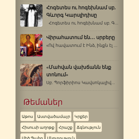
Հոգետես ու հոգեխնամ սբ.
Գևորգ Կարսլիդիսը
Հոգետես ու հոգեխնամ սբ. Գևորգ Կարսլիդիսը…
Վիրահատում են… սրբերը
«Ով հավատում է Ինձ, ինքն էլ կանի այն…
«Մահվան վախճանն ենք
տոնում»
Սբ. Պորֆիրիոս Կավսոկալիվացի (1906-1991թթ.)…
Թեմաներ
Աթոս
Աստվածամայր
Կրքեր
Հիսուսի աղոթք
Հրաշք
Ճգնություն
Մեծ Պահք
Մկրտություն