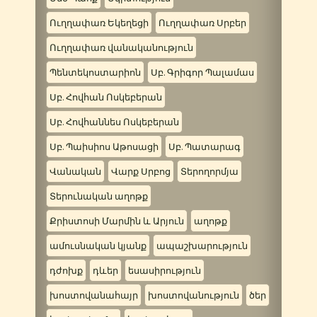
Ուղղափառ Եկեղեցի
Ուղղափառ Սրբեր
Ուղղափառ վանականություն
Պենտեկոստարիոն
Սբ. Գրիգոր Պալամաս
Սբ. Հովհան Ոսկեբերան
Սբ. Հովհաննես Ոսկեբերան
Սբ. Պաիսիոս Աթոսացի
Սբ. Պատարագ
Վանական
Վարք Սրբոց
Տերողորմյա
Տերունական աղոթք
Քրիստոսի Մարմին և Արյուն
աղոթք
ամուսնական կյանք
ապաշխարություն
դժոխք
դևեր
եսասիրություն
խոստովանահայր
խոստովանություն
ծեր