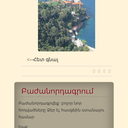
<--Հետ գնալ
Բաժանորդագրում
Բաժանորդագրվեք` բոլոր նոր
հոդվածները Ձեր էլ. հասցեին ստանալու
համար
Email