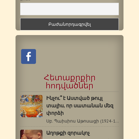
Հետաքրքիր
հոդվածներ
Ինչու՞ է Աստված թույլ
տալիս, որ սատանան մեզ
փորձի
Սբ. Պաիսիոս Աթոսացի (1924-1994 թթ.) Ինչու՞…
Աղոթքի զորակոչ