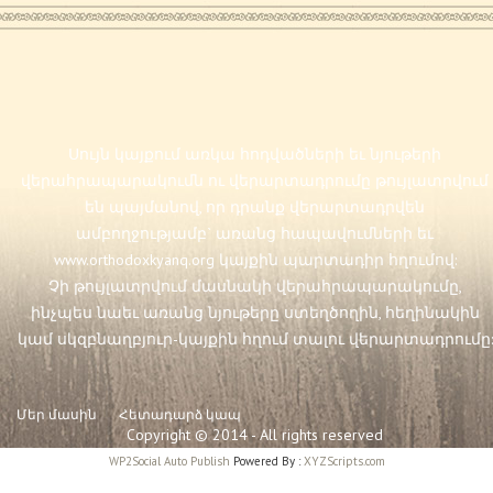
Սույն կայքում առկա հոդվածների եւ նյութերի
վերահրապարակումն ու վերարտադրումը թույլատրվում
են պայմանով, որ դրանք վերարտադրվեն
ամբողջությամբ` առանց հապավումների եւ
www.orthodoxkyanq.org
կայքին պարտադիր հղումով:
Չի թույլատրվում մասնակի վերահրապարակումը,
ինչպես նաեւ առանց նյութերը ստեղծողին, հեղինակին
կամ սկզբնաղբյուր-կայքին հղում տալու վերարտադրումը:
Մեր մասին
Հետադարձ կապ
Copyright © 2014 - All rights reserved
WP2Social Auto Publish
Powered By :
XYZScripts.com