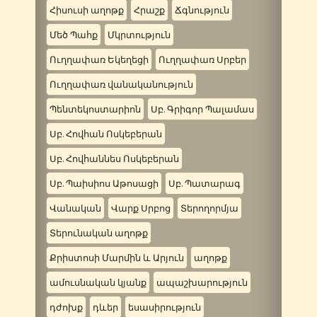
Հիսուսի աղոթք
Հրաշք
Ճգնություն
Մեծ Պահք
Մկրտություն
Ուղղափառ Եկեղեցի
Ուղղափառ Սրբեր
Ուղղափառ վանականություն
Պենտեկոստարիոն
Սբ. Գրիգոր Պալամաս
Սբ. Հովհան Ոսկեբերան
Սբ. Հովհաննես Ոսկեբերան
Սբ. Պաիսիոս Աթոսացի
Սբ. Պատարագ
Վանական
Վարք Սրբոց
Տերողորմյա
Տերունական աղոթք
Քրիստոսի Մարմին և Արյուն
աղոթք
ամուսնական կյանք
ապաշխարություն
դժոխք
դևեր
եսասիրություն