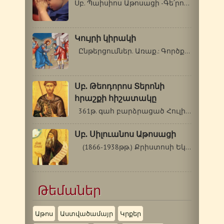
Սբ. Պաիսիոս Աթոսացի -Գե՛րոնդա, կլինի՞…
Կույրի կիրակի
Ընթերցումներ. Առաք.: Գործք 16. 16-34…
Սբ. Թեոդորոս Տերոնի
հրաշքի հիշատակը
361թ. գահ բարձրացած Հուլիանոս Ուրացող…
Սբ. Սիլուանոս Աթոսացի
(1866-1938թթ.) Քրիստոսի Եկեղեցին…
Թեմաներ
Աթոս
Աստվածամայր
Կրքեր