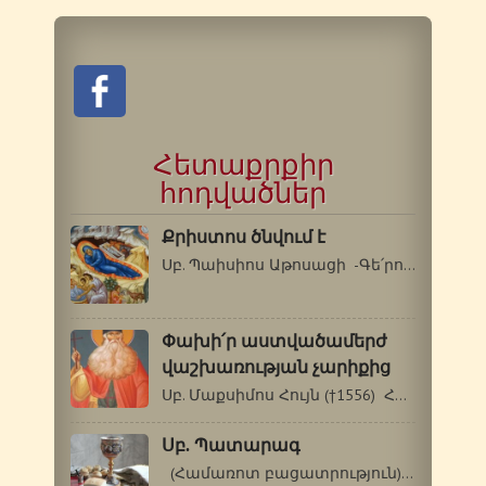
Հետաքրքիր
հոդվածներ
Քրիստոս ծնվում է
Սբ. Պաիսիոս Աթոսացի -Գե՛րոնդա, Սբ.…
Փախի՛ր աստվածամերժ
վաշխառության չարիքից
Սբ. Մաքսիմոս Հույն (†1556) Հիշատակը՝…
Սբ. Պատարագ
(Համառոտ բացատրություն) «Պատարագ»…