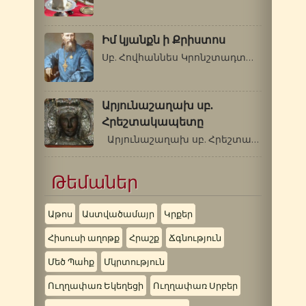
Իմ կյանքն ի Քրիստոս
Սբ. Հովհաննես Կրոնշտադտացի (1829-1908…
Արյունաշաղախ սբ.
Հրեշտակապետը
Արյունաշաղախ սբ. Հրեշտակապետը …
Թեմաներ
Աթոս
Աստվածամայր
Կրքեր
Հիսուսի աղոթք
Հրաշք
Ճգնություն
Մեծ Պահք
Մկրտություն
Ուղղափառ Եկեղեցի
Ուղղափառ Սրբեր