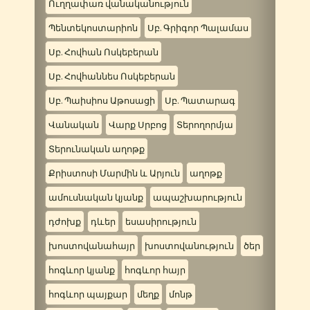
Ուղղափառ վանականություն
Պենտեկոստարիոն
Սբ. Գրիգոր Պալամաս
Սբ. Հովհան Ոսկեբերան
Սբ. Հովհաննես Ոսկեբերան
Սբ. Պաիսիոս Աթոսացի
Սբ. Պատարագ
Վանական
Վարք Սրբոց
Տերողորմյա
Տերունական աղոթք
Քրիստոսի Մարմին և Արյուն
աղոթք
ամուսնական կյանք
ապաշխարություն
դժոխք
դևեր
եսասիրություն
խոստովանահայր
խոստովանություն
ծեր
հոգևոր կյանք
հոգևոր հայր
հոգևոր պայքար
մեղք
մոնթ