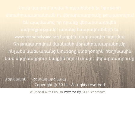
Սույն կայքում առկա հոդվածների եւ նյութերի
վերահրապարակումն ու վերարտադրումը թույլատրվում
են պայմանով, որ դրանք վերարտադրվեն
ամբողջությամբ` առանց հապավումների եւ
www.orthodoxkyanq.org
կայքին պարտադիր հղումով:
Չի թույլատրվում մասնակի վերահրապարակումը,
ինչպես նաեւ առանց նյութերը ստեղծողին, հեղինակին
կամ սկզբնաղբյուր-կայքին հղում տալու վերարտադրումը:
Մեր մասին
Հետադարձ կապ
Copyright © 2014 - All rights reserved
WP2Social Auto Publish
Powered By :
XYZScripts.com