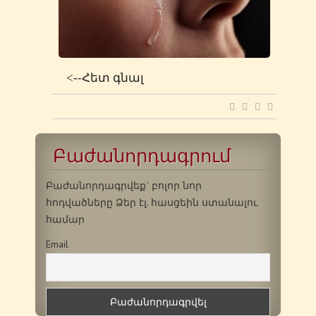
<--Հետ գնալ
Բաժանորդագրում
Բաժանորդագրվեք` բոլոր նոր
հոդվածները Ձեր էլ. հասցեին ստանալու
համար
Email