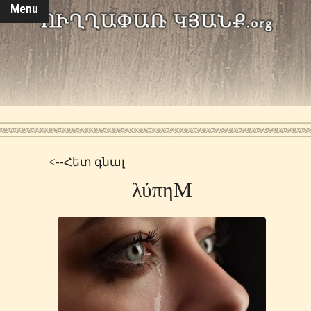
Menu
<--Հետ գնալ
λύπηΜ