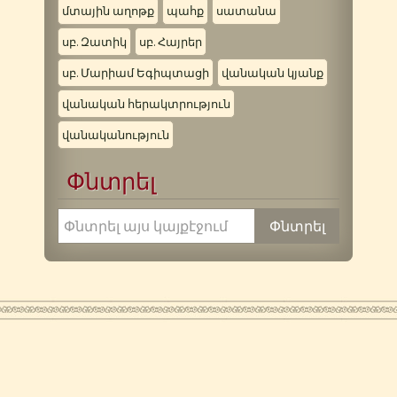
մտային աղոթք
պահք
սատանա
սբ. Զատիկ
սբ. Հայրեր
սբ. Մարիամ Եգիպտացի
վանական կյանք
վանական հերակտրություն
վանականություն
Փնտրել