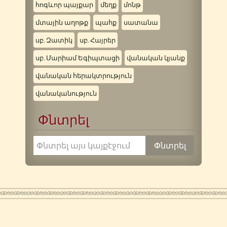
հոգևոր պայքար
մեղք
մոնթ
մտային աղոթք
պահք
սատանա
սբ. Զատիկ
սբ. Հայրեր
սբ. Մարիամ Եգիպտացի
վանական կյանք
վանական հերակտրություն
վանականություն
Փնտրել