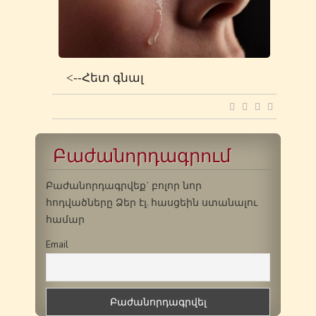
<--Հետ գնալ
Բաժանորդագրում
Բաժանորդագրվեք` բոլոր նոր
հոդվածները Ձեր էլ. հասցեին ստանալու
համար
Email