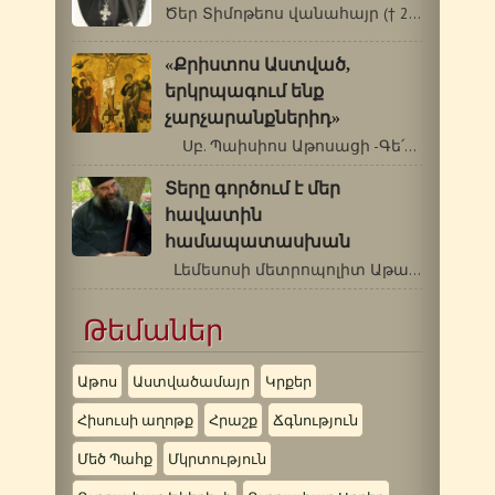
Ծեր Տիմոթեոս վանահայր († 23 սեպտեմբերի…
«Քրիստոս Աստված,
երկրպագում ենք
չարչարանքներիդ»
Սբ. Պաիսիոս Աթոսացի -Գե՛րոնդա,…
Տերը գործում է մեր
հավատին
համապատասխան
Լեմեսոսի մետրոպոլիտ Աթանաս …
Թեմաներ
Աթոս
Աստվածամայր
Կրքեր
Հիսուսի աղոթք
Հրաշք
Ճգնություն
Մեծ Պահք
Մկրտություն