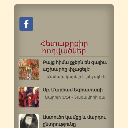
Հետաքրքիր
հոդվածներ
Բայց հիմա քչերն են գալիս.
աշխարհը փչացել է
Հաճախ կարելի է լսել այն հեգնական…
Սբ. Մարիամ Եգիպտացի
Ապրիլի 1/14 «Թագավորի գաղտնիքը…
Աստուծո կամքը և մարդու
ընտրությունը