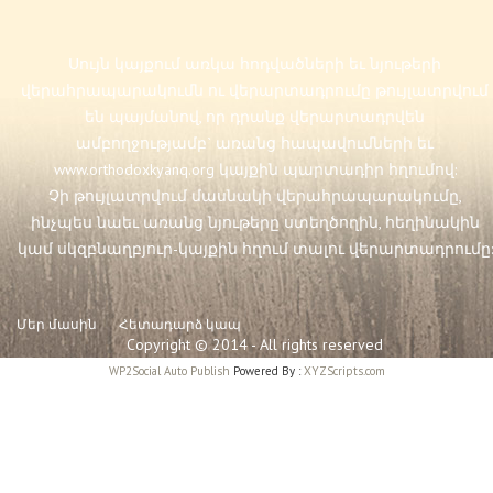
Սույն կայքում առկա հոդվածների եւ նյութերի
վերահրապարակումն ու վերարտադրումը թույլատրվում
են պայմանով, որ դրանք վերարտադրվեն
ամբողջությամբ` առանց հապավումների եւ
www.orthodoxkyanq.org
կայքին պարտադիր հղումով:
Չի թույլատրվում մասնակի վերահրապարակումը,
ինչպես նաեւ առանց նյութերը ստեղծողին, հեղինակին
կամ սկզբնաղբյուր-կայքին հղում տալու վերարտադրումը:
Մեր մասին
Հետադարձ կապ
Copyright © 2014 - All rights reserved
WP2Social Auto Publish
Powered By :
XYZScripts.com