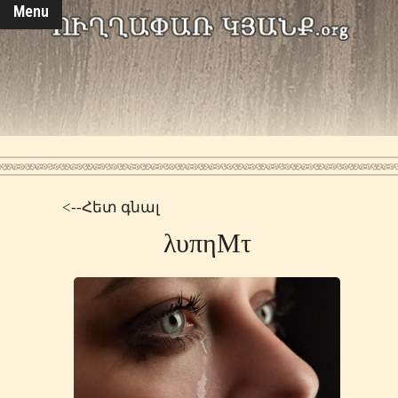
Menu
<--Հետ գնալ
λυπηΜτ