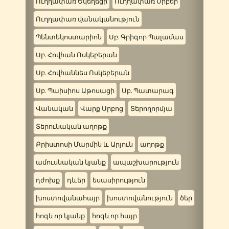
Ուղղափառ Եկեղեցի
Ուղղափառ Սրբեր
Ուղղափառ վանականություն
Պենտեկոստարիոն
Սբ. Գրիգոր Պալամաս
Սբ. Հովհան Ոսկեբերան
Սբ. Հովհաննես Ոսկեբերան
Սբ. Պաիսիոս Աթոսացի
Սբ. Պատարագ
Վանական
Վարք Սրբոց
Տերողորմյա
Տերունական աղոթք
Քրիստոսի Մարմին և Արյուն
աղոթք
ամուսնական կյանք
ապաշխարություն
դժոխք
դևեր
եսասիրություն
խոստովանահայր
խոստովանություն
ծեր
հոգևոր կյանք
հոգևոր հայր