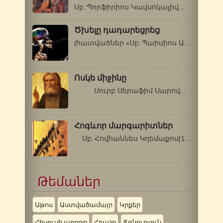
Սբ. Պորֆիրիոս Կավսոկալիվացի (1906-1991թթ.)…
Ծխելը դադարեցրեց
(հատվածներ «Սբ. Պաիսիոս Աթոսացու…
Ոսկե միջինը
Սուրբ Սերաֆիմ Սարովացի (1759-1833…
Հոգևոր մարգարիտներ
Սբ. Հովհաննես Կղեմաքոս[1] Սինայեցի…
Թեմաներ
Աթոս
Աստվածամայր
Կրքեր
Հիսուսի աղոթք
Հրաշք
Ճգնություն