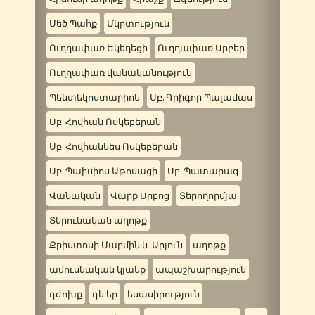
Մեծ Պահք
Մկրտություն
Ուղղափառ Եկեղեցի
Ուղղափառ Սրբեր
Ուղղափառ վանականություն
Պենտեկոստարիոն
Սբ. Գրիգոր Պալամաս
Սբ. Հովհան Ոսկեբերան
Սբ. Հովհաննես Ոսկեբերան
Սբ. Պաիսիոս Աթոսացի
Սբ. Պատարագ
Վանական
Վարք Սրբոց
Տերողորմյա
Տերունական աղոթք
Քրիստոսի Մարմին և Արյուն
աղոթք
ամուսնական կյանք
ապաշխարություն
դժոխք
դևեր
եսասիրություն