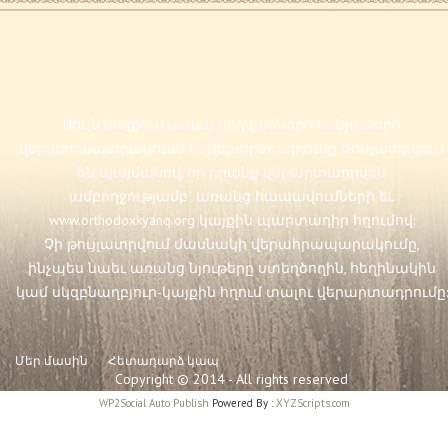
Սույն կայքում առկա հոդվածների եւ նյութերի
վերահրապարակումն ու վերարտադրումը թույլատրվում
են պայմանով, որ դրանք վերարտադրվեն
ամբողջությամբ` առանց հապավումների եւ
www.orthodoxkyanq.org
կայքին պարտադիր հղումով:
Չի թույլատրվում մասնակի վերահրապարակումը,
ինչպես նաեւ առանց նյութերը ստեղծողին, հեղինակին
կամ սկզբնաղբյուր-կայքին հղում տալու վերարտադրումը:
Մեր մասին
Հետադարձ կապ
Copyright © 2014 - All rights reserved
WP2Social Auto Publish
Powered By :
XYZScripts.com