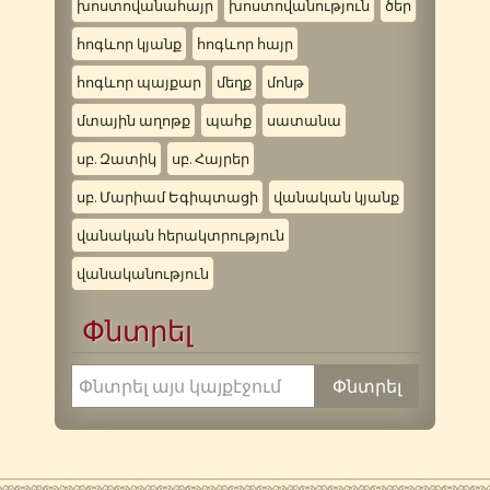
խոստովանահայր
խոստովանություն
ծեր
հոգևոր կյանք
հոգևոր հայր
հոգևոր պայքար
մեղք
մոնթ
մտային աղոթք
պահք
սատանա
սբ. Զատիկ
սբ. Հայրեր
սբ. Մարիամ Եգիպտացի
վանական կյանք
վանական հերակտրություն
վանականություն
Փնտրել