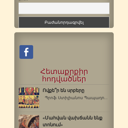
Հետաքրքիր
հոդվածներ
Ովքե՞ր են սրբերը
Պրոֆ. Ստիլիանոս Պապադոպուլոս (Գերասիմոս…
«Մահվան վախճանն ենք
տոնում»