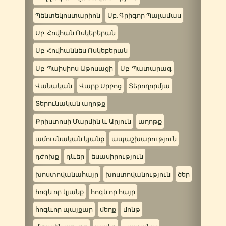
Պենտեկոստարիոն
Սբ. Գրիգոր Պալամաս
Սբ. Հովհան Ոսկեբերան
Սբ. Հովհաննես Ոսկեբերան
Սբ. Պաիսիոս Աթոսացի
Սբ. Պատարագ
Վանական
Վարք Սրբոց
Տերողորմյա
Տերունական աղոթք
Քրիստոսի Մարմին և Արյուն
աղոթք
ամուսնական կյանք
ապաշխարություն
դժոխք
դևեր
եսասիրություն
խոստովանահայր
խոստովանություն
ծեր
հոգևոր կյանք
հոգևոր հայր
հոգևոր պայքար
մեղք
մոնթ