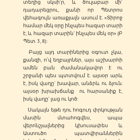
տեղից սկսի՛ր, և ծուլաբար մի՛
դադարեցրու, քանի որ Պետրոս
վեհագույն առաքյալն ասում է. «Տիրոջ
համար մեկ օրը ինչպես հազար տարի
է, և հազար տարին` ինչպես մեկ օր» (Բ
Պետ. 3, 8):
Բայց այդ տարիներից օգուտ չկա,
քանզի, ո՛վ եղբայրներ, այս աշխարհի
ամեն բան ժամանակավոր է ու
շրջանի պես պտտվում է. այսօր արև
է, իսկ վաղը` խավար, անձրև ու ձյուն.
այսօր խրախճանք ու հարսանիք է,
իսկ վաղը` լաց ու կոծ:
Սակայն եթե դու հոգուդ փրկության
մասին մտահոգվես, ապա
վերոնշյալներից կխուսափես և
Աստուծո պատվիրաններին