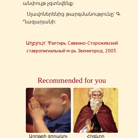
անփույթ չգտնվենք:
Սլավոներենից թարգմանությունը` Գ.
Ղազարյանի:
Աղբյուր` Ψалтирь. Саввино-Сторожевский
ставропигиальный м-рь. Звенигород, 2003.
Recommended for you
Աղոթքի զորակոչ
Հոգևոր