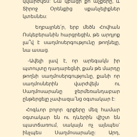
կվարժվես: Նա կբացի քո աչքերը, և
Տիրոջ Օրենքից սքանչելիքներ
կտեսնես:
Եղբայրնե՛ր, երբ մեծն Հովհան
Ոսկեբերանին հարցրեցին, թե արդյոք
լա՞վ է սաղմոսերգությունը թողնելը,
նա ասաց.
-Ավելի լավ է, որ արեգակն իր
պտույտը դադարեցնի, քան թե մարդը
թողնի սաղմոսերգությունը, քանի որ
սաղմոսներին վարժվելն ու
Սաղմոսարանը ջերմեռանդաբար
ընթերցելը չափազա՛նց օգտակար է:
Հոգևոր բոլոր գրքերը մեզ համար
օգտակար են ու դևերին վիշտ են
պատճառում, սակայն ոչ այնպես`
ինչպես Սաղմոսարանը: Արդ,