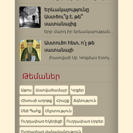
Երևակայությունը
Աստծու՞ց է, թե՞
սատանայից
Երբ մարդ իր երևակայությանը ուշադրություն…
Աստուծո հետ, ո՛չ թե
սատանայի
(հատված Սբ. Կոզմաս Էտոլացու…
Թեմաներ
Աթոս
Աստվածամայր
Կրքեր
Հիսուսի աղոթք
Հրաշք
Ճգնություն
Մեծ Պահք
Մկրտություն
Ուղղափառ Եկեղեցի
Ուղղափառ Սրբեր
Ուղղափառ վանականություն