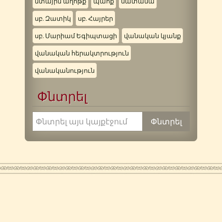
մտային աղոթք
պահք
սատանա
սբ. Զատիկ
սբ. Հայրեր
սբ. Մարիամ Եգիպտացի
վանական կյանք
վանական հերակտրություն
վանականություն
Փնտրել