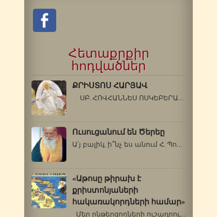
Հետաքրքիր
հոդվածներ
ՔՐԻՍՏՈՍ ՀԱՐՅԱՎ
ՍԲ. ՀՈՎՀԱՆՆԵՍ ՈՍԿԵԲԵՐԱՆ Եթե մեկը…
Ուսուցանում են Ծերեը
Ա՛յ բալիկ, ի՞նչ ես անում Հ. Պորֆիրիոսի…
«Աթոսը թիրախ է
քրիստոնյաների
հակառակորդների համար»
Մեր ընթերցողների ուշադրությանն…