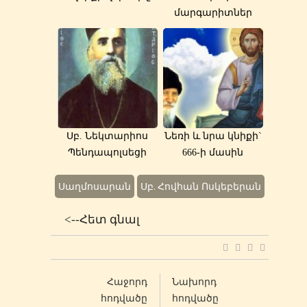
մարգարիտներ
Սբ. Նեկտարիոս
Նեռի և նրա կնիքի`
Պենդապոլսեցի
666-ի մասին
Սաղմոսարան
Սբ. Հովհան Ոսկեբերան
<--Հետ գնալ
Հաջորդ
Նախորդ
հոդվածը
հոդվածը