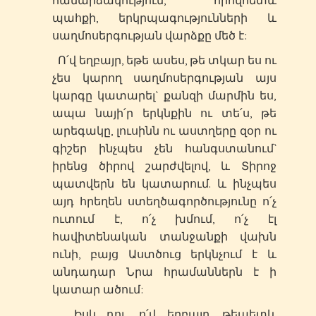
համարձակություն, որովհետև
պահքի, երկրպագությունների և
սաղմոսերգության վարձքը մեծ է:
Ո՛վ եղբայր, եթե ասես, թե տկար ես ու
չես կարող սաղմոսերգության այս
կարգը կատարել` քանզի մարմին ես,
ապա նայի՛ր երկնքին ու տե՛ս, թե
արեգակը, լուսինն ու աստղերը զօր ու
գիշեր ինչպես չեն հանգստանում`
իրենց ծիրով շարժվելով, և Տիրոջ
պատվերն են կատարում. և ինչպես
այդ հրեղեն ստեղծագործությունը ո՛չ
ուտում է, ո՛չ խմում, ո՛չ էլ
հավիտենական տանջանքի վախն
ունի, բայց Աստծուց երկնչում է և
անդադար Նրա հրամաններն է ի
կատար ածում:
Իսկ դու, ո՛վ եղբայր, թեպետև