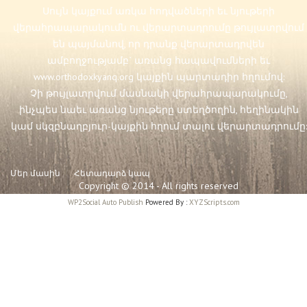
Սույն կայքում առկա հոդվածների եւ նյութերի
վերահրապարակումն ու վերարտադրումը թույլատրվում
են պայմանով, որ դրանք վերարտադրվեն
ամբողջությամբ` առանց հապավումների եւ
www.orthodoxkyanq.org
կայքին պարտադիր հղումով:
Չի թույլատրվում մասնակի վերահրապարակումը,
ինչպես նաեւ առանց նյութերը ստեղծողին, հեղինակին
կամ սկզբնաղբյուր-կայքին հղում տալու վերարտադրումը:
Մեր մասին
Հետադարձ կապ
Copyright © 2014 - All rights reserved
WP2Social Auto Publish
Powered By :
XYZScripts.com