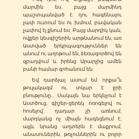
մարմին ես, բայց մարմինդ
պաշտպանված է. դու հագենալու
չափ ուտում ես ու խմում, բավական
չափով էլ քնում ես: Բայց մարդիկ կան,
ովքեր կեսգիշերին արթնանում են, առ
Աստված երկրպագություններ են
անում ու աղոթում են, ձեռագործով են
զբաղվում և իրենց Արարչից ամեն
բանի համար գոհանում են:
Եվ դարձյալ ասում եմ. որքա՜ն
թուլակազմ ու տկար է ջրի
բնությունը… Սակայն նա երկնչում է
Աստծուց, գիշեր-ցերեկ ոռոգելով ու
հոսելով` դադար չի առնում,
մարդկանց ոչ միայն հագեցնում է,
այլև նրանց աղտերն է մաքրում,
անասուներին, թռչուններին ու բոլոր