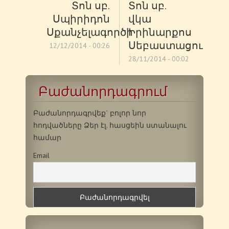
Տոն սբ.
Տոն սբ.
Սպիրիդոն
վկա
Սքանչելագործի
Իրինարքոս
Սեբաստացու
12/12/2014 - 00:26
28/11/2014 - 00:02
Բաժանորդագրում
Բաժանորդագրվեք` բոլոր նոր
հոդվածները Ձեր էլ. հասցեին ստանալու
համար
Email