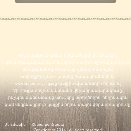
Սույն կայքում առկա հոդվածների եւ նյութերի
վերահրապարակումն ու վերարտադրումը թույլատրվում
են պայմանով, որ դրանք վերարտադրվեն
ամբողջությամբ` առանց հապավումների եւ
www.orthodoxkyanq.org
կայքին պարտադիր հղումով:
Չի թույլատրվում մասնակի վերահրապարակումը,
ինչպես նաեւ առանց նյութերը ստեղծողին, հեղինակին
կամ սկզբնաղբյուր-կայքին հղում տալու վերարտադրումը:
Մեր մասին
Հետադարձ կապ
Copyright © 2014 - All rights reserved