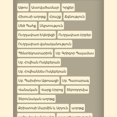
Աթոս
Աստվածամայր
Կրքեր
Հիսուսի աղոթք
Հրաշք
Ճգնություն
Մեծ Պահք
Մկրտություն
Ուղղափառ Եկեղեցի
Ուղղափառ Սրբեր
Ուղղափառ վանականություն
Պենտեկոստարիոն
Սբ. Գրիգոր Պալամաս
Սբ. Հովհան Ոսկեբերան
Սբ. Հովհաննես Ոսկեբերան
Սբ. Պաիսիոս Աթոսացի
Սբ. Պատարագ
Վանական
Վարք Սրբոց
Տերողորմյա
Տերունական աղոթք
Քրիստոսի Մարմին և Արյուն
աղոթք