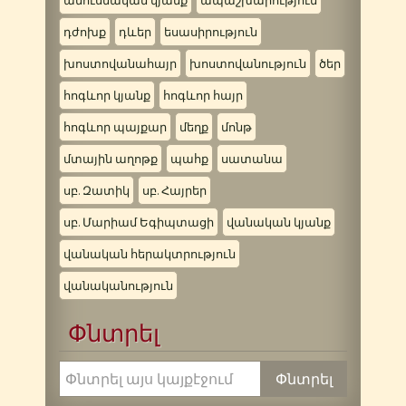
ամուսնական կյանք
ապաշխարություն
դժոխք
դևեր
եսասիրություն
խոստովանահայր
խոստովանություն
ծեր
հոգևոր կյանք
հոգևոր հայր
հոգևոր պայքար
մեղք
մոնթ
մտային աղոթք
պահք
սատանա
սբ. Զատիկ
սբ. Հայրեր
սբ. Մարիամ Եգիպտացի
վանական կյանք
վանական հերակտրություն
վանականություն
Փնտրել