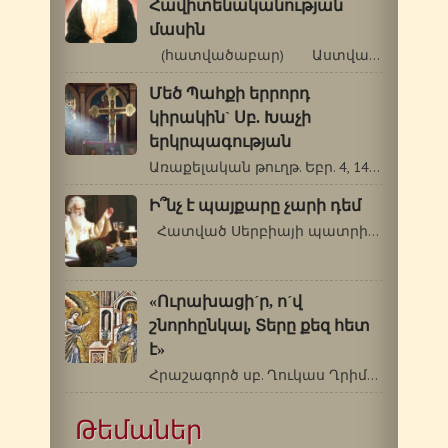
Հավիտենականության
մասին
(հատվածաբար) Աստվածաշունչն…
Մեծ Պահքի երրորդ
կիրակին` Սբ. Խաչի
երկրպագության
Առաքելական թուղթ. Եբր. 4, 14-5, 6: Ավետարան.…
Ի՞նչ է պայքարը չարի դեմ
Հատված Սերբիայի պատրիարք Պավելի…
«Ուրախացի´ր, ո´վ
շնորհընկալ, Տերը քեզ հետ
է»
Հրաշագործ սբ. Ղուկաս Ղրիմեցի (1877-1961թթ.)…
Թեմաներ