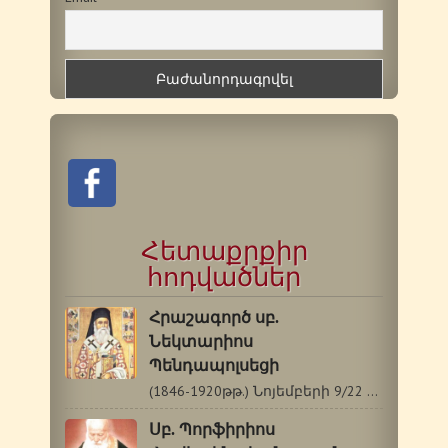
Հետաքրքիր
հոդվածներ
Հրաշագործ սբ.
Նեկտարիոս
Պենդապոլսեցի
(1846-1920թթ.) Նոյեմբերի 9/22 Սբ. Նեկտարիոսը…
Սբ. Պորֆիրիոս