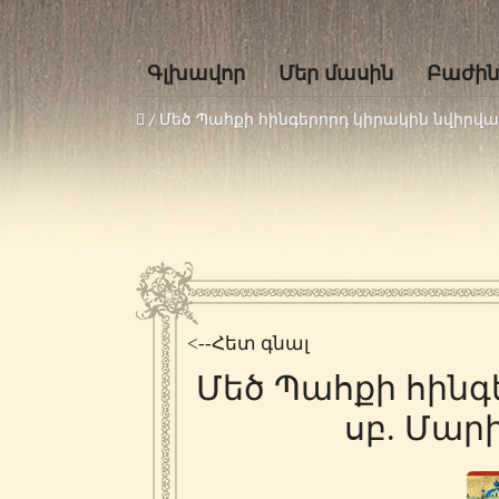
Գլխավոր
Մեր մասին
Բաժին
/
Մեծ Պահքի հինգերորդ կիրակին նվիրվա
<--Հետ գնալ
Մեծ Պահքի հինգ
սբ. Մա