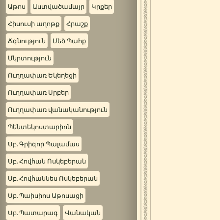
Աթոս
Աստվածամայր
Կրքեր
Հիսուսի աղոթք
Հրաշք
Ճգնություն
Մեծ Պահք
Մկրտություն
Ուղղափառ Եկեղեցի
Ուղղափառ Սրբեր
Ուղղափառ վանականություն
Պենտեկոստարիոն
Սբ. Գրիգոր Պալամաս
Սբ. Հովհան Ոսկեբերան
Սբ. Հովհաննես Ոսկեբերան
Սբ. Պաիսիոս Աթոսացի
Սբ. Պատարագ
Վանական