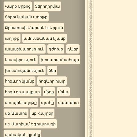
Վարք Սրբոց
Տերողորմյա
Տերունական աղոթք
Քրիստոսի Մարմին և Արյուն
աղոթք
ամուսնական կյանք
ապաշխարություն
դժոխք
դևեր
եսասիրություն
խոստովանահայր
խոստովանություն
ծեր
հոգևոր կյանք
հոգևոր հայր
հոգևոր պայքար
մեղք
մոնթ
մտային աղոթք
պահք
սատանա
սբ. Զատիկ
սբ. Հայրեր
սբ. Մարիամ Եգիպտացի
վանական կյանք