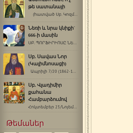
թե սատանայի
(հատված Սբ. Կոզմաս Էտոլացու…
Նեռի և նրա կնիքի`
666-ի մասին
ՍԲ. ՊՈՐՖԻՐԻՈՍԸ ՆԵՌԻ ԵՎ ՆՐԱ ԿՆԻՔԻ`…
Սբ. Սավաս Նոր
(Կալիմնոսացի)
Ապրիլի 7/20 (1862-1948թթ.) Սբ. Սավասը…
Սբ. Վլադիմիր
քահանա
Համբարձումով
Հոկտեմբեր 23/Նոյեմբեր 5 Քրիստոսի…
Թեմաներ