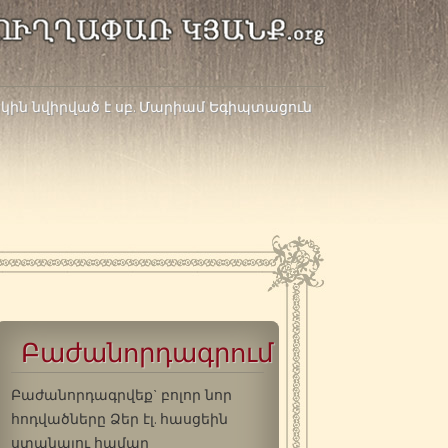
կին նվիրված է սբ. Մարիամ Եգիպտացուն
Բաժանորդագրում
Բաժանորդագրվեք` բոլոր նոր
հոդվածները Ձեր էլ. հասցեին
ստանալու համար