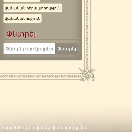
վանական հերակտրություն
վանականություն
Փնտրել
են պայմանով, որ դրանք վերարտադրվեն