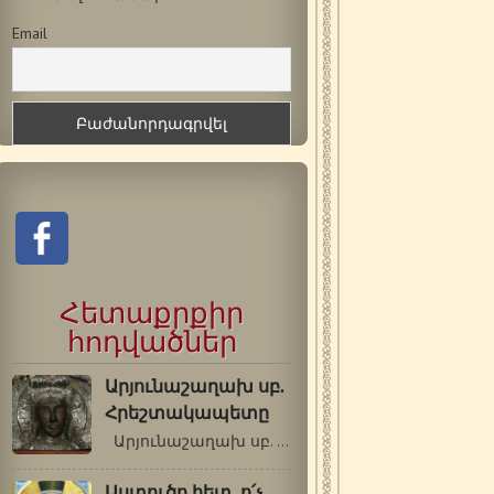
Email
Հետաքրքիր
հոդվածներ
Արյունաշաղախ սբ.
Հրեշտակապետը
Արյունաշաղախ սբ. Հրեշտակապետը …
Աստուծո հետ, ո՛չ