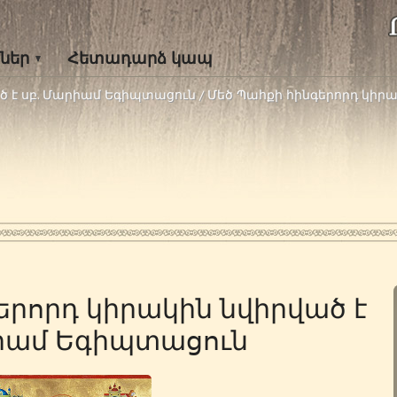
ներ
Հետադարձ կապ
ծ է սբ. Մարիամ Եգիպտացուն
/
Մեծ Պահքի հինգերորդ կիրա
երորդ կիրակին նվիրված է
րիամ Եգիպտացուն