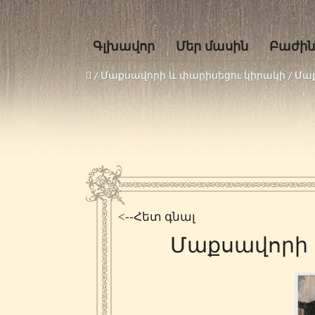
Գլխավոր
Մեր մասին
Բաժին
/
Մաքսավորի և փարիսեցու կիրակի
/
Մաք
<--Հետ գնալ
Մաքսավորի 