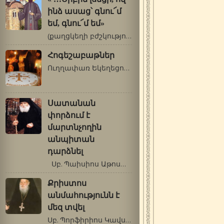
ինձ ասաց՝ գնու՜մ
եմ, գնու՜մ եմ»
(քաղցկեղի բժշկություն սբ. Եփրեմի…
Հոգեշաբաթներ
Ուղղափառ Եկեղեցում «Հոգեշաբաթ» են…
Սատանան
փորձում է
մարտնչողին
անպիտան
դարձնել
Սբ. Պաիսիոս Աթոսացի …
Քրիստոս
անմահությունն է
մեզ տվել
Սբ. Պորֆիրիոս Կավսոկալիվացի (1906-1991թթ.)…