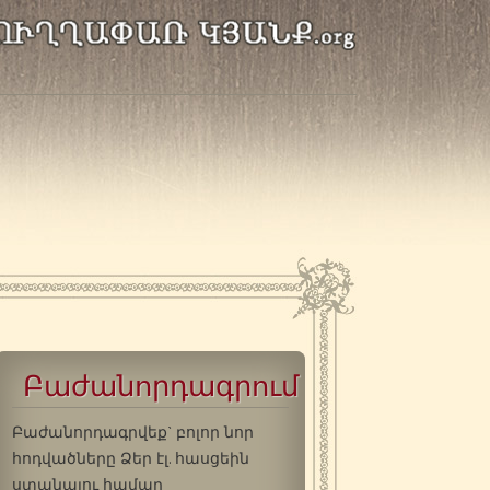
Բաժանորդագրում
Բաժանորդագրվեք` բոլոր նոր
հոդվածները Ձեր էլ. հասցեին
ստանալու համար