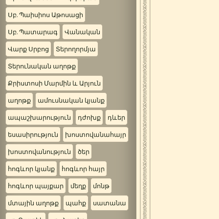
Սբ. Պաիսիոս Աթոսացի
Սբ. Պատարագ
Վանական
Վարք Սրբոց
Տերողորմյա
Տերունական աղոթք
Քրիստոսի Մարմին և Արյուն
աղոթք
ամուսնական կյանք
ապաշխարություն
դժոխք
դևեր
եսասիրություն
խոստովանահայր
խոստովանություն
ծեր
հոգևոր կյանք
հոգևոր հայր
հոգևոր պայքար
մեղք
մոնթ
մտային աղոթք
պահք
սատանա