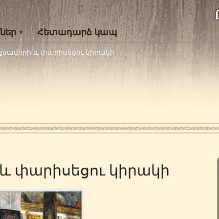
ներ
Հետադարձ կապ
սավորի և փարիսեցու կիրակի
և փարիսեցու կիրակի