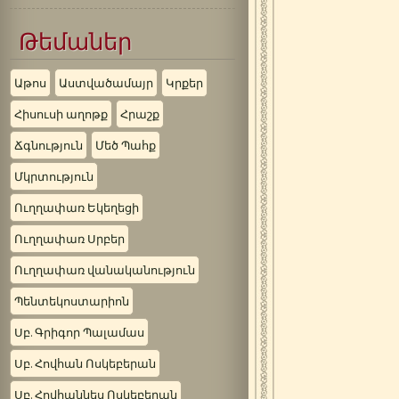
Թեմաներ
Աթոս
Աստվածամայր
Կրքեր
Հիսուսի աղոթք
Հրաշք
Ճգնություն
Մեծ Պահք
Մկրտություն
Ուղղափառ Եկեղեցի
Ուղղափառ Սրբեր
Ուղղափառ վանականություն
Պենտեկոստարիոն
Սբ. Գրիգոր Պալամաս
Սբ. Հովհան Ոսկեբերան
Սբ. Հովհաննես Ոսկեբերան