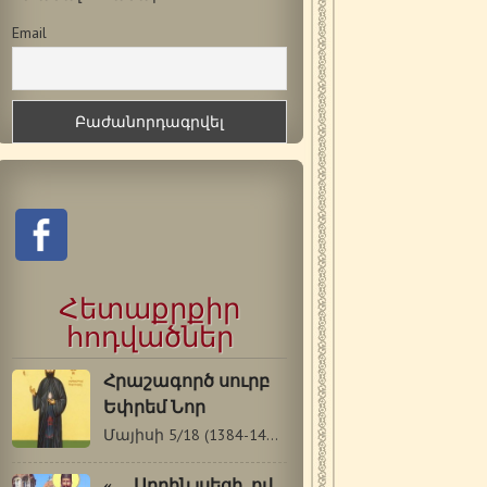
Email
Հետաքրքիր
հոդվածներ
Հրաշագործ սուրբ
Եփրեմ Նոր
Մայիսի 5/18 (1384-1426 թթ.) Սուրբ Եփրեմը…
« …Սրբին լսեցի, ով