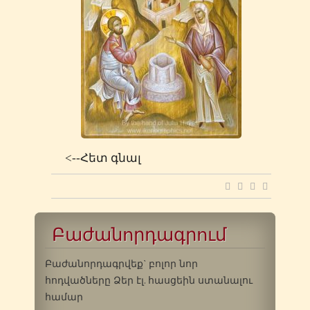
<--Հետ գնալ
Բաժանորդագրում
Բաժանորդագրվեք` բոլոր նոր
հոդվածները Ձեր էլ. հասցեին ստանալու
համար