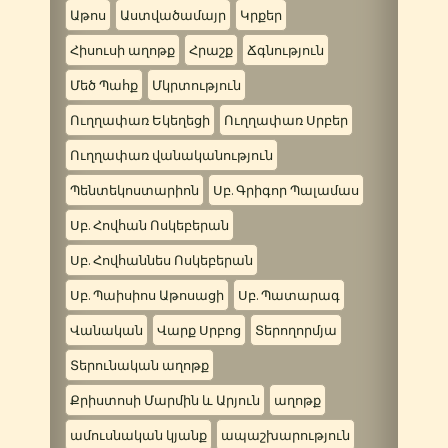
Աթոս
Աստվածամայր
Կրքեր
Հիսուսի աղոթք
Հրաշք
Ճգնություն
Մեծ Պահք
Մկրտություն
Ուղղափառ Եկեղեցի
Ուղղափառ Սրբեր
Ուղղափառ վանականություն
Պենտեկոստարիոն
Սբ. Գրիգոր Պալամաս
Սբ. Հովհան Ոսկեբերան
Սբ. Հովհաննես Ոսկեբերան
Սբ. Պաիսիոս Աթոսացի
Սբ. Պատարագ
Վանական
Վարք Սրբոց
Տերողորմյա
Տերունական աղոթք
Քրիստոսի Մարմին և Արյուն
աղոթք
ամուսնական կյանք
ապաշխարություն