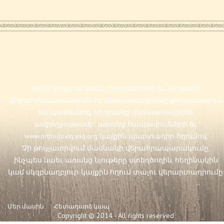
Սույն կայքում առկա հոդվածների եւ նյութերի
վերահրապարակումն ու վերարտադրումը թույլատրվում
են պայմանով, որ դրանք վերարտադրվեն
ամբողջությամբ` առանց հապավումների եւ
www.orthodoxkyanq.org
կայքին պարտադիր հղումով:
Չի թույլատրվում մասնակի վերահրապարակումը,
ինչպես նաեւ առանց նյութերը ստեղծողին, հեղինակին
կամ սկզբնաղբյուր-կայքին հղում տալու վերարտադրումը:
Մեր մասին
Հետադարձ կապ
Copyright © 2014 - All rights reserved