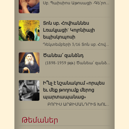
Սբ. Պաիսիոս Աթոսացի -Գե՛րոնդա, կլինի՞…
Տոն սբ. Հովհաննես
Լռակյացի` Կոլոնիայի
եպիսկոպոսի
Դեկտեմբերի 3/16 Տոն սբ. Հովհաննես Լռակյացի`…
Ծանեա՛ զանձնդ
(1898-1959 թթ.) Ծանեա՛ զանձնդ … «Ծանեա՛…
Ի՞նչ է նշանակում «որպես
եւ մեք թողումք մերոց
պարտապանաց»
ԲՈՐԻՍ ԱՐՔԻՄԱՆԴՐԻՏ ԽՈԼՉԵՎ (1895-1971…
Թեմաներ