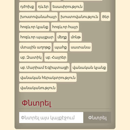
դժոխք
դևեր
եսասիրություն
խոստովանահայր
խոստովանություն
ծեր
հոգևոր կյանք
հոգևոր հայր
հոգևոր պայքար
մեղք
մոնթ
մտային աղոթք
պահք
սատանա
սբ. Զատիկ
սբ. Հայրեր
սբ. Մարիամ Եգիպտացի
վանական կյանք
վանական հերակտրություն
վանականություն
Փնտրել