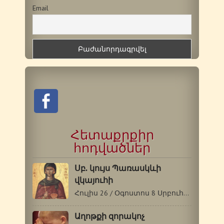
Email
Հետաքրքիր
հոդվածներ
Սբ. կույս Պառասկևի
վկայուհի
Հուլիս 26 / Օգոստոս 8 Սրբուհի Պառասկևին…
Աղոթքի զորակոչ