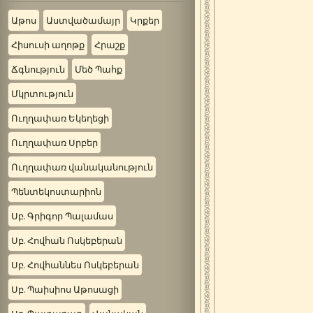
Աթոս
Աստվածամայր
Կրքեր
Հիսուսի աղոթք
Հրաշք
Ճգնություն
Մեծ Պահք
Մկրտություն
Ուղղափառ Եկեղեցի
Ուղղափառ Սրբեր
Ուղղափառ վանականություն
Պենտեկոստարիոն
Սբ. Գրիգոր Պալամաս
Սբ. Հովհան Ոսկեբերան
Սբ. Հովհաննես Ոսկեբերան
Սբ. Պաիսիոս Աթոսացի