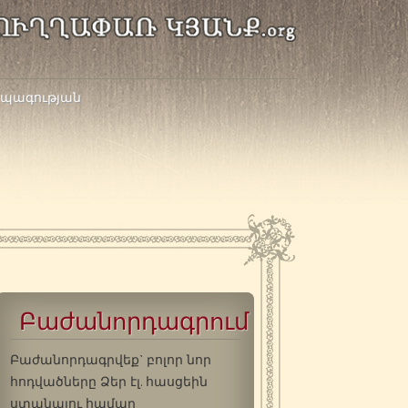
կրպագության
Բաժանորդագրում
Բաժանորդագրվեք` բոլոր նոր
հոդվածները Ձեր էլ. հասցեին
ստանալու համար