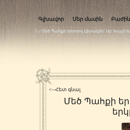
Գլխավոր
Մեր մասին
Բաժին
/
Մեծ Պահքի երրորդ կիրակին` Սբ. Խաչի
<--Հետ գնալ
Մեծ Պահքի եր
երկ