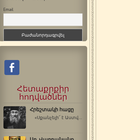
Email
Հետաքրքիր
հոդվածներ
Հրեշտակի հացը
«Սքանչելի՜ է Աստված իր սրբերի…
Սբ. Վարդանանք