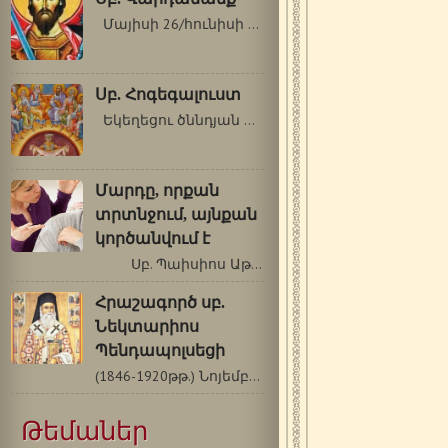
Մայիսի 26/հունիսի 8 Սբ. մեծ վկա Վարդանը…
Սբ. Հոգեգալուստ
Եկեղեցու ծննդյան օրը Ընթերցումներ.…
Մարդը, որքան
տրտնջում, այնքան
կործանվում է
Սբ. Պաիսիոս Աթոսացի (1924-1994թթ.)…
Հրաշագործ սբ.
Նեկտարիոս
Պենդապոլսեցի
(1846-1920թթ.) Նոյեմբերի 9/22 Սբ. Նեկտարիոսը…
Թեմաներ