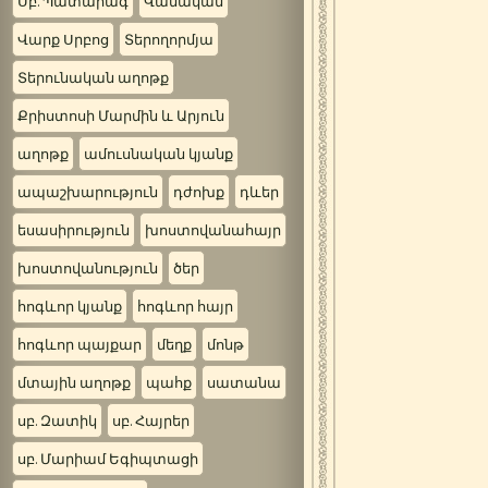
Սբ. Պատարագ
Վանական
Վարք Սրբոց
Տերողորմյա
Տերունական աղոթք
Քրիստոսի Մարմին և Արյուն
աղոթք
ամուսնական կյանք
ապաշխարություն
դժոխք
դևեր
եսասիրություն
խոստովանահայր
խոստովանություն
ծեր
հոգևոր կյանք
հոգևոր հայր
հոգևոր պայքար
մեղք
մոնթ
մտային աղոթք
պահք
սատանա
սբ. Զատիկ
սբ. Հայրեր
սբ. Մարիամ Եգիպտացի