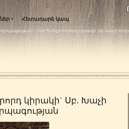
ներ
Հետադարձ կապ
 երկրպագության
/
Մեծ Պահքի երրորդ կիրակի` Սբ. Խաչի եր
րորդ կիրակի` Սբ. Խաչի
րպագության