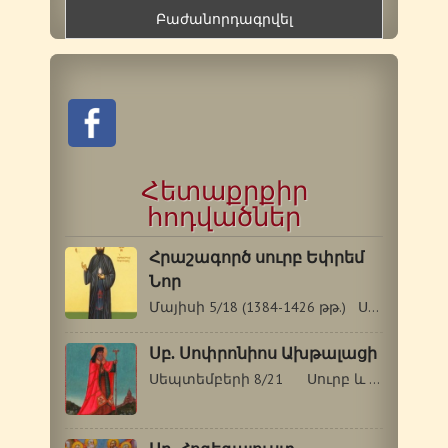
Հետաքրքիր
հոդվածներ
Հրաշագործ սուրբ Եփրեմ
Նոր
Մայիսի 5/18 (1384-1426 թթ.) Սուրբ Եփրեմը…
Սբ. Սոփրոնիոս Ախթալացի
Սեպտեմբերի 8/21 Սուրբ և Աստվածակիր…