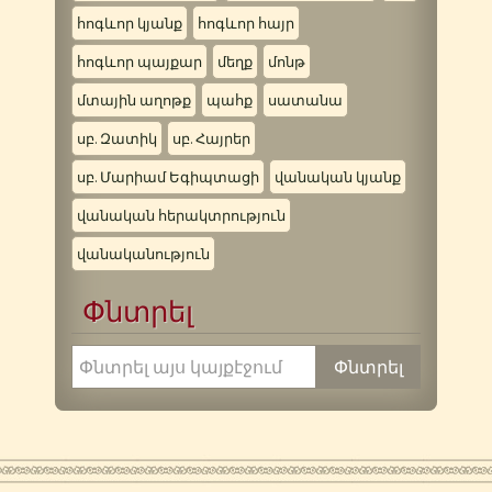
հոգևոր կյանք
հոգևոր հայր
հոգևոր պայքար
մեղք
մոնթ
մտային աղոթք
պահք
սատանա
սբ. Զատիկ
սբ. Հայրեր
սբ. Մարիամ Եգիպտացի
վանական կյանք
վանական հերակտրություն
վանականություն
Փնտրել