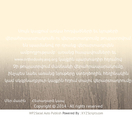
Սույն կայքում առկա հոդվածների եւ նյութերի
վերահրապարակումն ու վերարտադրումը թույլատրվում
են պայմանով, որ դրանք վերարտադրվեն
ամբողջությամբ` առանց հապավումների եւ
www.orthodoxkyanq.org
կայքին պարտադիր հղումով:
Չի թույլատրվում մասնակի վերահրապարակումը,
ինչպես նաեւ առանց նյութերը ստեղծողին, հեղինակին
կամ սկզբնաղբյուր-կայքին հղում տալու վերարտադրումը:
Մեր մասին
Հետադարձ կապ
Copyright © 2014 - All rights reserved
WP2Social Auto Publish
Powered By :
XYZScripts.com