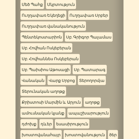
Մեծ Պահք
Մկրտություն
Ուղղափառ Եկեղեցի
Ուղղափառ Սրբեր
Ուղղափառ վանականություն
Պենտեկոստարիոն
Սբ. Գրիգոր Պալամաս
Սբ. Հովհան Ոսկեբերան
Սբ. Հովհաննես Ոսկեբերան
Սբ. Պաիսիոս Աթոսացի
Սբ. Պատարագ
Վանական
Վարք Սրբոց
Տերողորմյա
Տերունական աղոթք
Քրիստոսի Մարմին և Արյուն
աղոթք
ամուսնական կյանք
ապաշխարություն
դժոխք
դևեր
եսասիրություն
խոստովանահայր
խոստովանություն
ծեր