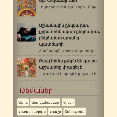
Սբ. Հոգեգալուստ
Եկեղեցու ծննդյան օրը Ընթերցումներ.…
Աշնանային ընկճախտ,
քրիստոնեական ընկճախտ,
ընկճախտ առանց
պատճառի
Համաձայն Առողջապահության համաշխարհային…
Բայց հիմա քչերն են գալիս.
աշխարհը փչացել է
Հաճախ կարելի է լսել այն հեգնական…
Թեմաներ
Աթոս
Աստվածամայր
Կրքեր
Հիսուսի աղոթք
Հրաշք
Ճգնություն