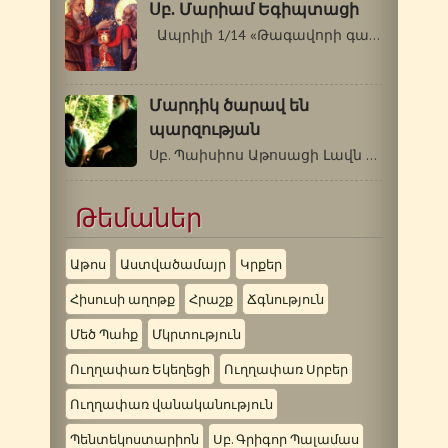
Սբ. Մարիամ Եգիպտացի
Ապրիլի 1/14 «Թագավորի գաղտնիքը…
Մարդիկ ծարավ են
պարզության
Սբ. Պաիսիոս Աթոսացի Լավն այն է, որ…
Թեմաներ
Աթոս
Աստվածամայր
Կրքեր
Հիսուսի աղոթք
Հրաշք
Ճգնություն
Մեծ Պահք
Մկրտություն
Ուղղափառ Եկեղեցի
Ուղղափառ Սրբեր
Ուղղափառ վանականություն
Պենտեկոստարիոն
Սբ. Գրիգոր Պալամաս