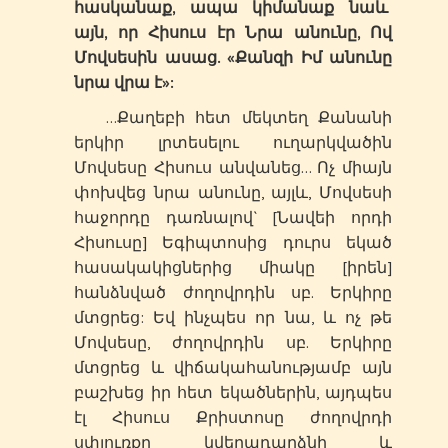
հասկանաք, ապա կիմանաք նաև
այն, որ Հիսուս էր Նրա անունը, Ով
Մովսեսին ասաց. «Քանզի Իմ անունը
նրա վրա է»:
…Քաղեբի հետ մեկտեղ Քանանի
երկիր լրտեսելու ուղարկվածին
Մովսեսը Հիսուս անվանեց… Ոչ միայն
փոխվեց նրա անունը, այլև, Մովսեսի
հաջորդը դառնալով` [Նավեի որդի
Հիսուսը] Եգիպտոսից դուրս եկած
հասակակիցներից միակը [իրեն]
հանձնված ժողովրդին սբ. Երկիրը
մտցրեց: Եվ ինչպես որ նա, և ոչ թե
Մովսեսը, ժողովրդին սբ. Երկիրը
մտցրեց և վիճակահանությամբ այն
բաշխեց իր հետ եկածներին, այդպես
էլ Հիսուս Քրիստոսը ժողովրդի
սփյուռքը կվերադարձնի և