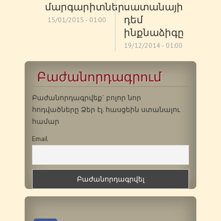
մարգարիտներ
սատանայի
դեմ
15/01/2015 - 01:00
ինքնաձիգը
19/12/2014 - 01:00
Բաժանորդագրում
Բաժանորդագրվեք` բոլոր նոր
հոդվածները Ձեր էլ. հասցեին ստանալու
համար
Email