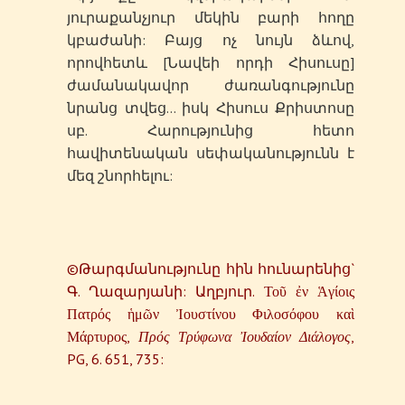
յուրաքանչյուր մեկին բարի հողը
կբաժանի: Բայց ոչ նույն ձևով,
որովհետև [Նավեի որդի Հիսուսը]
ժամանակավոր ժառանգությունը
նրանց տվեց… իսկ Հիսուս Քրիստոսը
սբ. Հարությունից հետո
հավիտենական սեփականությունն է
մեզ շնորհելու:
©Թարգմանությունը հին հունարենից`
Գ. Ղազարյանի: Աղբյուր. Τοῦ ἐν Ἁγίοις
Πατρός ἡμῶν Ἰουστίνου Φιλοσόφου καὶ
Μάρτυρος,
Πρός
Τρύφωνα
Ἰουδαίον
Διάλογος
,
PG, 6. 651, 735: