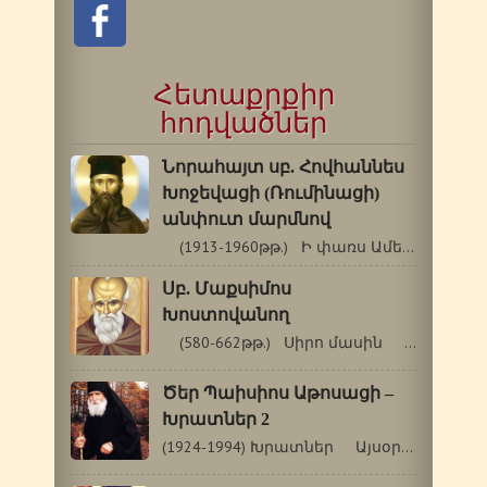
Հետաքրքիր
հոդվածներ
Նորահայտ սբ. Հովհաննես
Խոջեվացի (Ռումինացի)
անփուտ մարմնով
(1913-1960թթ.) Ի փառս Ամենասուրբ Երրորդության,…
Սբ. Մաքսիմոս
Խոստովանող
(580-662թթ.) Սիրո մասին …
Ծեր Պաիսիոս Աթոսացի –
Խրատներ 2
(1924-1994) Խրատներ Այսօր եկել է Անտոն…