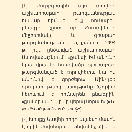
[1]
Սուրբգրային այս տողերի
աշխարհաբար թարգմանության
համար հիմնվել ենք հունարեն
բնագրի (ըստ սբ. Հուստինոսի
մեջբերման), և գրաբար
թարգմանության վրա, քանի որ 1994
թ. լույս ընծայված աշխարհաբար
Աստվածաշնչում «քանզի Իմ անունը
նրա վրա է» հատվածը թյուրաբար
թարգմանված է «որովհետև նա իմ
անունով է գործելու»: Մինչդեռ
գրաբար թարգմանությունը ճշգրիտ
հետևում է հունարեն բնագրին.
«քանզի անուն իմ ի վերայ նորա է» («Τὸ
γὰρ ὄνομά μού ἐστιν ἐπ’ αὐτῷ»):
[2]
Խոսքը Նավեի որդի Ավսեսի մասին
է, որին Մովսեսը վերանվանեց Հիսուս