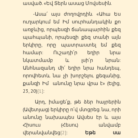
ասված. «Եվ Տերն ասաց Մովսեսին.
-Ասա՛ այս ժողովրդին. «Ահա Ես
ուղարկում եմ Իմ սուրհանդակին քո
առջևից, որպեսզի ճանապարհին քեզ
պահպանի, որպեսզի քեզ տանի այն
երկիրը, որը պատրաստել եմ քեզ
համար: Ուշադի՛ր եղիր նրա
նկատմամբ և լսի՛ր նրան:
Անհնազանդ մի՛ եղիր նրա հանդեպ,
որովհետև նա չի խորշելու քեզանից,
քանզի Իմ անունը նրա վրա է» (Ելից,
23, 20)
[1]
:
Արդ, իմացե՛ք, թե ձեր հայրերին
(Ավետյաց) երկիրը ո՛վ մտցրեց. նա, որի
անունը նախապես Ավսես էր և այս
Հիսուս (Հեսու) անվամբ
վերանվանվեց
[2]
:
Եթե սա