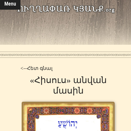
Menu
<--Հետ գնալ
«Հիսուս» անվան
մասին