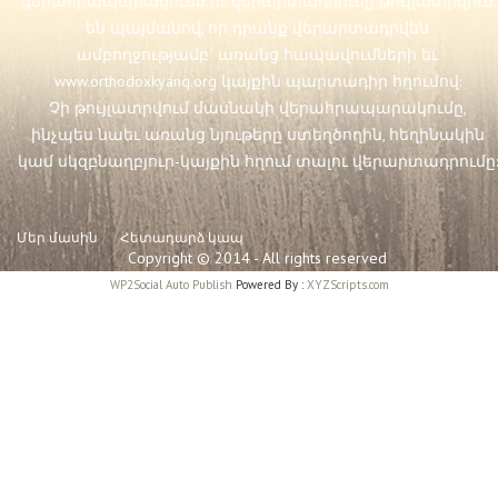
վերահրապարակումն ու վերարտադրումը թույլատրվում
են պայմանով, որ դրանք վերարտադրվեն
ամբողջությամբ` առանց հապավումների եւ
www.orthodoxkyanq.org
կայքին պարտադիր հղումով:
Չի թույլատրվում մասնակի վերահրապարակումը,
ինչպես նաեւ առանց նյութերը ստեղծողին, հեղինակին
կամ սկզբնաղբյուր-կայքին հղում տալու վերարտադրումը:
Մեր մասին
Հետադարձ կապ
Copyright © 2014 - All rights reserved
WP2Social Auto Publish
Powered By :
XYZScripts.com