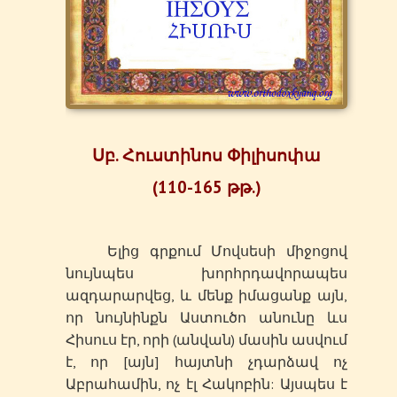
Սբ. Հուստինոս Փիլիսոփա
(110-165
թթ
.)
Ելից գրքում Մովսեսի միջոցով
նույնպես խորհրդավորապես
ազդարարվեց, և մենք իմացանք այն,
որ նույնինքն Աստուծո անունը ևս
Հիսուս էր, որի (անվան) մասին ասվում
է, որ [այն] հայտնի չդարձավ ոչ
Աբրահամին, ոչ էլ Հակոբին: Այսպես է