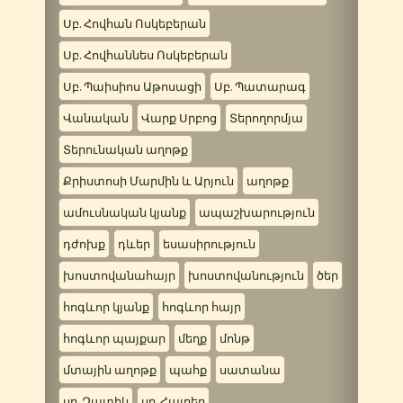
Սբ. Հովհան Ոսկեբերան
Սբ. Հովհաննես Ոսկեբերան
Սբ. Պաիսիոս Աթոսացի
Սբ. Պատարագ
Վանական
Վարք Սրբոց
Տերողորմյա
Տերունական աղոթք
Քրիստոսի Մարմին և Արյուն
աղոթք
ամուսնական կյանք
ապաշխարություն
դժոխք
դևեր
եսասիրություն
խոստովանահայր
խոստովանություն
ծեր
հոգևոր կյանք
հոգևոր հայր
հոգևոր պայքար
մեղք
մոնթ
մտային աղոթք
պահք
սատանա
սբ. Զատիկ
սբ. Հայրեր