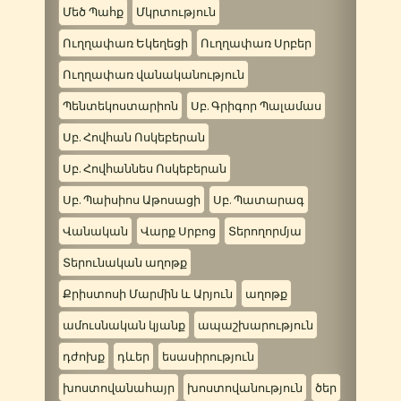
Մեծ Պահք
Մկրտություն
Ուղղափառ Եկեղեցի
Ուղղափառ Սրբեր
Ուղղափառ վանականություն
Պենտեկոստարիոն
Սբ. Գրիգոր Պալամաս
Սբ. Հովհան Ոսկեբերան
Սբ. Հովհաննես Ոսկեբերան
Սբ. Պաիսիոս Աթոսացի
Սբ. Պատարագ
Վանական
Վարք Սրբոց
Տերողորմյա
Տերունական աղոթք
Քրիստոսի Մարմին և Արյուն
աղոթք
ամուսնական կյանք
ապաշխարություն
դժոխք
դևեր
եսասիրություն
խոստովանահայր
խոստովանություն
ծեր