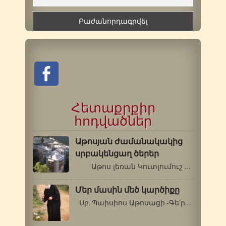
Հետաքրքիր
հոդվածներ
Աթոսյան ժամանակակից
սրբակենցաղ ծերեր
Աթոս լեռան Կուտլումուշ վանքի…
Մեր մասին մեծ կարծիքը
Սբ. Պաիսիոս Աթոսացի -Գե՛րոնդա, ինչու՞…