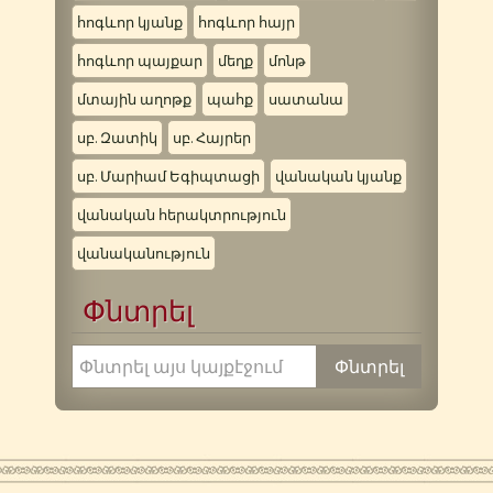
հոգևոր կյանք
հոգևոր հայր
հոգևոր պայքար
մեղք
մոնթ
մտային աղոթք
պահք
սատանա
սբ. Զատիկ
սբ. Հայրեր
սբ. Մարիամ Եգիպտացի
վանական կյանք
վանական հերակտրություն
վանականություն
Փնտրել