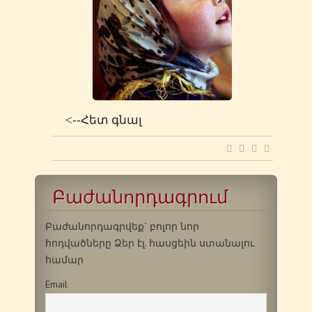
<--Հետ գնալ
Բաժանորդագրում
Բաժանորդագրվեք` բոլոր նոր
հոդվածները Ձեր էլ. հասցեին ստանալու
համար
Email