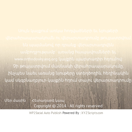
Սույն կայքում առկա հոդվածների եւ նյութերի
վերահրապարակումն ու վերարտադրումը թույլատրվում
են պայմանով, որ դրանք վերարտադրվեն
ամբողջությամբ` առանց հապավումների եւ
www.orthodoxkyanq.org
կայքին պարտադիր հղումով:
Չի թույլատրվում մասնակի վերահրապարակումը,
ինչպես նաեւ առանց նյութերը ստեղծողին, հեղինակին
կամ սկզբնաղբյուր-կայքին հղում տալու վերարտադրումը:
Մեր մասին
Հետադարձ կապ
Copyright © 2014 - All rights reserved
WP2Social Auto Publish
Powered By :
XYZScripts.com