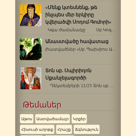
«Մենք կտեսնենք, թե
ինչպես մեր երկիրը
կվերածվի Սոդոմ-Գոմորի»
Կգա ժամանակը Սբ.Կոզմաս Էտոլացին…
Անաստվածը հավատաց
(հատվածներ «Սբ. Պաիսիոս Աթոսացու…
Տոն սբ. Սպիրիդոն
Սքանչելագործի
Դեկտեմբերի 12/25 Տոն սբ. Սպիրիդոն…
Թեմաներ
Աթոս
Աստվածամայր
Կրքեր
Հիսուսի աղոթք
Հրաշք
Ճգնություն