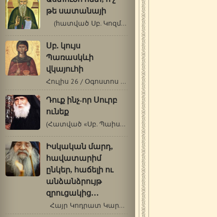
թե սատանայի
(հատված Սբ. Կոզմաս Էտոլացու…
Սբ. կույս
Պառասկևի
վկայուհի
Հուլիս 26 / Օգոստոս 8 Սրբուհի Պառասկևին…
Դուք ինչ-որ Սուրբ
ունեք
(Հատված «Սբ. Պաիսիոս Աթոսացու վարքն…
Իսկական մարդ,
հավատարիմ
ընկեր, հաճելի ու
անձանձրույթ
զրուցակից…
Հայր Կոդրատ Կարակալացի[1] (1931-†…