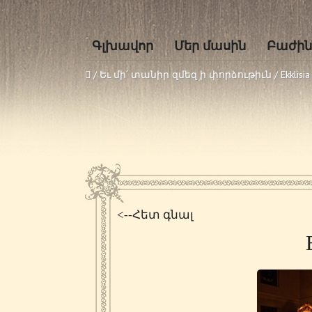
Գլխավոր
Մեր մասին
Բաժին
/
Եւ մի՛ տանիր զմեզ ի փորձութիւն
/
Ekklisi
<--Հետ գնալ