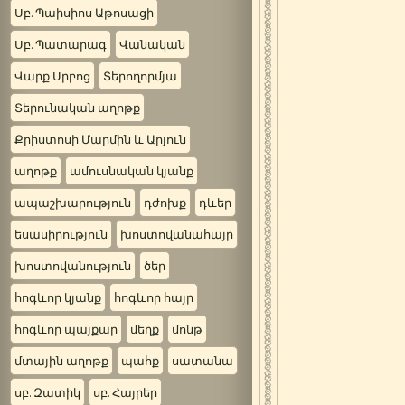
Սբ. Պաիսիոս Աթոսացի
Սբ. Պատարագ
Վանական
Վարք Սրբոց
Տերողորմյա
Տերունական աղոթք
Քրիստոսի Մարմին և Արյուն
աղոթք
ամուսնական կյանք
ապաշխարություն
դժոխք
դևեր
եսասիրություն
խոստովանահայր
խոստովանություն
ծեր
հոգևոր կյանք
հոգևոր հայր
հոգևոր պայքար
մեղք
մոնթ
մտային աղոթք
պահք
սատանա
սբ. Զատիկ
սբ. Հայրեր