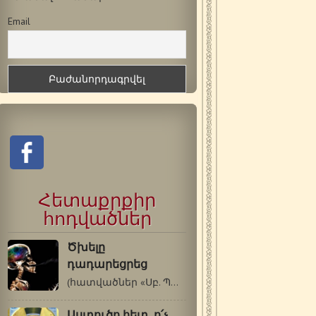
Email
Հետաքրքիր
հոդվածներ
Ծխելը
դադարեցրեց
(հատվածներ «Սբ. Պաիսիոս Աթոսացու…
Աստուծո հետ, ո՛չ