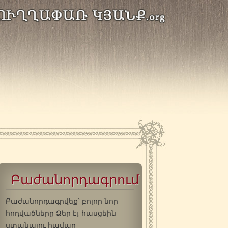
Բաժանորդագրում
Բաժանորդագրվեք` բոլոր նոր
հոդվածները Ձեր էլ. հասցեին
ստանալու համար