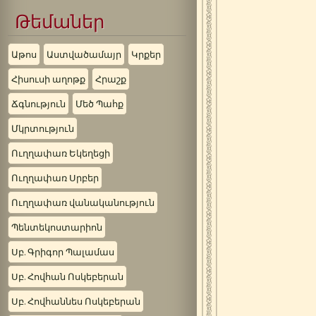
Թեմաներ
Աթոս
Աստվածամայր
Կրքեր
Հիսուսի աղոթք
Հրաշք
Ճգնություն
Մեծ Պահք
Մկրտություն
Ուղղափառ Եկեղեցի
Ուղղափառ Սրբեր
Ուղղափառ վանականություն
Պենտեկոստարիոն
Սբ. Գրիգոր Պալամաս
Սբ. Հովհան Ոսկեբերան
Սբ. Հովհաննես Ոսկեբերան